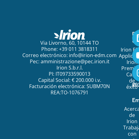
Pa
em
Via Livorno, 60, 10144 TO
Phone: +39 011 3818311
Irion E
Correo electrónico:
info@irion-edm.com
Applicat
Pec:
amministrazione@pec.irion.it
Irion
Irion S.b.r.l.
Premi
PI: IT09733590013
Caso
Capital Social: € 200.000 i.v.
de
©
20
Ir
Facturación electrónica: SUBM70N
éxito
REA:TO-1076791
Em
Acerc
de
Irion
Trabaj
con