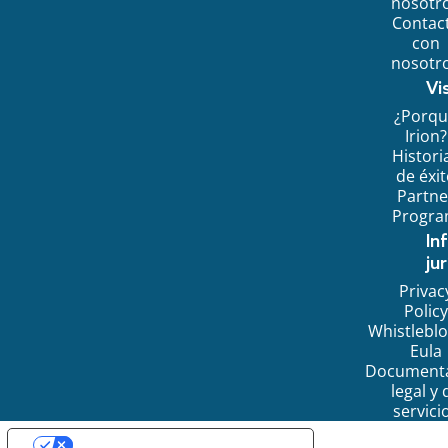
nosotr
Contac
con
nosotr
Vi
¿Porq
Irion?
Histori
de éxi
Partne
Progr
In
jur
Privac
Policy
Whistlebl
Eula
Document
legal y 
servici
SUS OPCIONES DE PRIVACIDAD