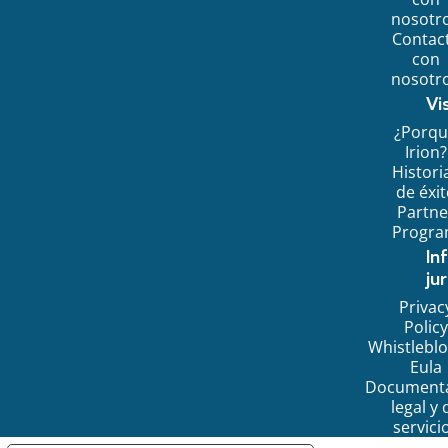
nosotr
Contac
con
nosotr
Vi
¿Porq
Irion?
Histori
de éxi
Partne
Progr
In
jur
Privac
Policy
Whistlebl
Eula
Document
legal y 
servici