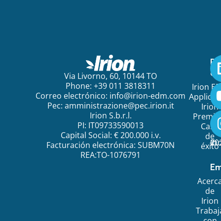
Pa
em
Via Livorno, 60, 10144 TO
Phone: +39 011 3818311
Irion E
Correo electrónico:
info@irion-edm.com
Applicat
Pec:
amministrazione@pec.irion.it
Irion
Irion S.b.r.l.
Premi
PI: IT09733590013
Caso
Capital Social: € 200.000 i.v.
de
©
20
Ir
Facturación electrónica: SUBM70N
éxito
REA:TO-1076791
Em
Acerc
de
Irion
Trabaj
con