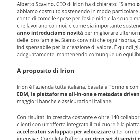
Alberto Scavino, CEO di Irion ha dichiarato: “Siamo
o
abbiamo costruito sostenendo in modo particolare an
conto di come le spese per l’asilo nido e la scuola m
che lavorano con noi, e come sia importante sostener
anno introduciamo novità
per migliorare ulteriorm
delle loro famiglie. Siamo convinti che ogni risorsa, d
indispensabile per la creazione di valore. É quindi g
adeguatamente, mantenendo comunque un equilibrio 
A proposito di Irion
Irion è l’azienda tutta italiana, basata a Torino e co
EDM, la piattaforma all-in-one e metadata drive
maggiori banche e assicurazioni italiane.
Con risultati in crescita costante e oltre 140 collabo
clienti con un’offerta integrata il cui cuore è la piat
acceleratori sviluppati per velocizzare
ulteriorment
intensive. Completa l’offerta
un ricco set di servizi 