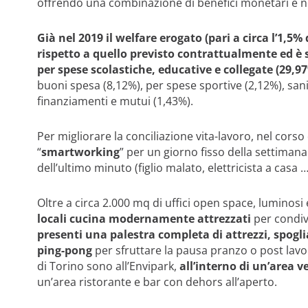
offrendo una combinazione di benefici monetari e no
Già nel 2019 il welfare erogato (pari a circa l’1,5%
rispetto a quello previsto contrattualmente ed è s
per spese scolastiche, educative e collegate (29,97
buoni spesa (8,12%), per spese sportive (2,12%), sani
finanziamenti e mutui (1,43%).
Per migliorare la conciliazione vita-lavoro, nel corso
“
smartworking
” per un giorno fisso della settimana 
dell’ultimo minuto (figlio malato, elettricista a casa 
Oltre a circa 2.000 mq di uffici open space, luminosi 
locali cucina modernamente attrezzati
per condiv
presenti una palestra completa di attrezzi, spogli
ping-pong
per sfruttare la pausa pranzo o post lavora
di Torino sono all’Envipark,
all’interno di un’area v
un’area ristorante e bar con dehors all’aperto.