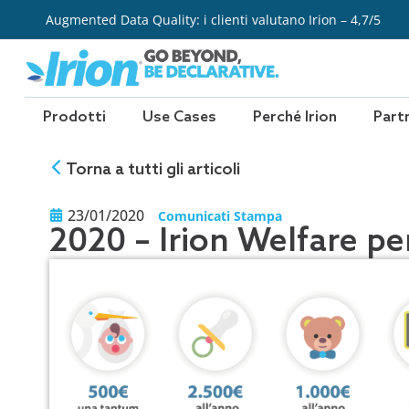
Vai
Augmented Data Quality: i clienti valutano Irion – 4,7/5
al
contenuto
Prodotti
Use Cases
Perché Irion
Part
Torna a tutti gli articoli
23/01/2020
Comunicati Stampa
2020 – Irion Welfare per