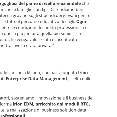
rgogliosi del piano di welfare aziendale
che
che le famiglie con figli. Ci rendiamo ben
aterna gravino sugli stipendi dei giovani genitori
e tutto il percorso educativo dei figli.
Ogni
ente le condizioni dei nostri professionisti e
a quella più junior a quella più senior, sia
iusto che venga valorizzata e incentivata
tra lavoro e vita privata.”
n uffici anche a Milano, che ha sviluppato
Irion
n di Enterprise Data Management
, scelta dalle
ratori, sosteniamo l’innovazione e il business dei
taforma
Irion EDM, arricchita dai moduli RTG,
e la realizzazione di business solution data
professionali
.