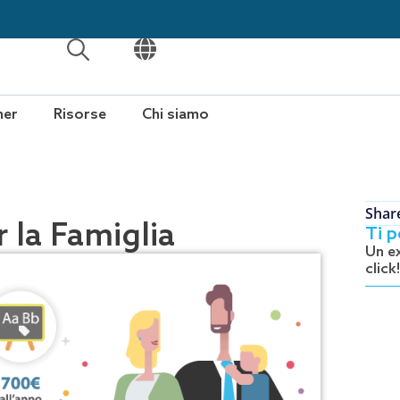
APRI
APRI
ner
Risorse
Chi siamo
Shar
 la Famiglia
Ti 
Un e
click