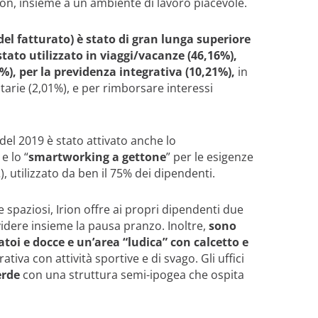
n, insieme a un ambiente di lavoro piacevole.
 del fatturato) è stato di gran lunga superiore
tato utilizzato in viaggi/vacanze (46,16%),
%), per la previdenza integrativa (10,21%),
in
tarie (2,01%), e per rimborsare interessi
 del 2019 è stato attivato anche lo
e lo “
smartworking a gettone
” per le esigenze
…), utilizzato da ben il 75% dei dipendenti.
e spaziosi, Irion offre ai propri dipendenti due
idere insieme la pausa pranzo. Inoltre,
sono
atoi e docce e un’area “ludica” con calcetto e
tiva con attività sportive e di svago. Gli uffici
erde
con una struttura semi-ipogea che ospita