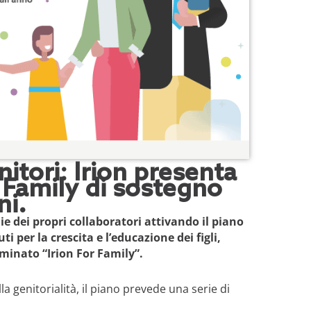
itori: Irion presenta
r Family di sostegno
ni.
ie dei propri collaboratori attivando il piano
 per la crescita e l’educazione dei figli,
minato “Irion For Family”.
la genitorialità, il piano prevede una serie di