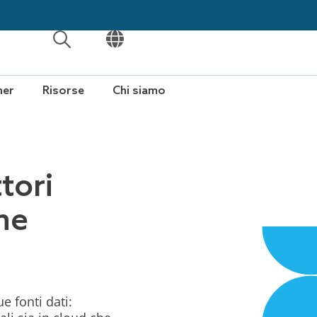
APRI
APRI
ner
Risorse
Chi siamo
tori
ne
e fonti dati: