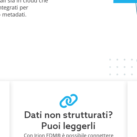
ali sia in cloud che
tegrati per
o metadati.
Dati non strutturati?
Puoi leggerli
Con Irion EDM® è possibile connettere