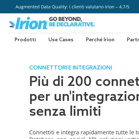
Vai
Augmented Data Quality: i clienti valutano Irion – 4,7/5
al
contenuto
Prodotti
Use Cases
Perché Irion
Part
CONNETTORI E INTEGRAZIONI
Più di 200 connet
per un'integrazio
senza limiti
Connettiti e integra rapidamente tutte le tu