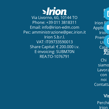
Pe
ini
Via Livorno, 60, 10144 TO
Phone: +39 011 3818311
Irion E
Email:
info@irion-edm.com
Applicat
Pec:
amministrazione@pec.irion.it
Irion
Irion S.b.r.l.
Premi
VAT: IT09733590013
Use
Share Capital: € 200.000 i.v.
Case
©
20
Ir
E-invoicing: SUBM70N
Az
REA:TO-1076791
Chi
siam
Lavor
con
noi
Contatt
Vi
Perch
Irion