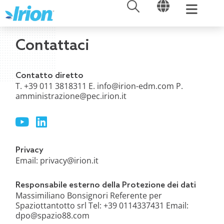
APRI
APRI
Vai
al
contenuto
Contattaci
Contatto diretto
T. +39 011 3818311 E.
info@irion-edm.com
P.
amministrazione@pec.irion.it
Y
L
o
i
u
n
t
k
Privacy
u
e
Email:
privacy@irion.it
b
d
e
i
Responsabile esterno della Protezione dei dati
n
Massimiliano Bonsignori Referente per
Spaziottantotto srl Tel: +39 0114337431 Email:
dpo@spazio88.com