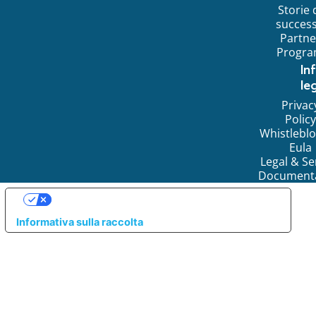
Storie 
succes
Partne
Progr
In
leg
Privac
Policy
Whistlebl
Eula
Legal & Se
Document
LE TUE PREFERENZE RELATIVE ALLA PRIVACY
Informativa sulla raccolta