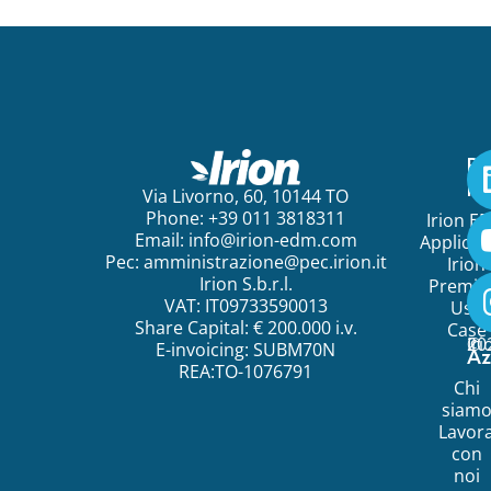
Pe
ini
Via Livorno, 60, 10144 TO
Phone: +39 011 3818311
Irion E
Email:
info@irion-edm.com
Applicat
Pec:
amministrazione@pec.irion.it
Irion
Irion S.b.r.l.
Premi
VAT: IT09733590013
Use
Share Capital: € 200.000 i.v.
Case
©
20
Ir
E-invoicing: SUBM70N
Az
REA:TO-1076791
Chi
siam
Lavor
con
noi