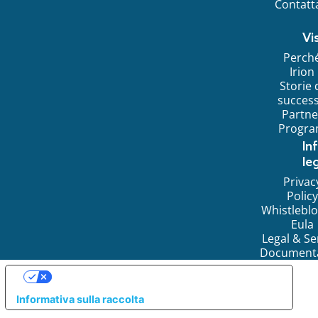
Contatt
Vi
Perch
Irion
Storie 
succes
Partne
Progr
In
leg
Privac
Policy
Whistlebl
Eula
Legal & Se
Document
LE TUE PREFERENZE RELATIVE ALLA PRIVACY
Informativa sulla raccolta