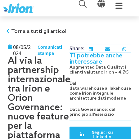
APRI
APRI
Vai
al
contenuto
Torna a tutti gli articoli
08/05/2
Comunicati
Share:
024
Stampa
Ti potrebbe anche
Al via la
interessare
partnership
Augmented Data Quality: i
clienti valutano Irion – 4,7/5
internazionale
Dal
tra Irion e
data warehouse al lakehouse:
come Irion integra le
Orion
architetture dati moderne
Governance:
Data Governance: dal
nuove feature
principio all’esercizio
per la
Seguici su
piattaforma
Linkedin