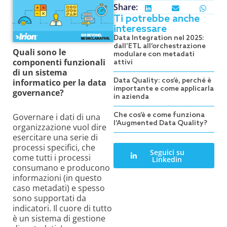
Share:
Ti potrebbe anche
interessare
Data Integration nel 2025:
dall’ETL all’orchestrazione
Quali sono le
modulare con metadati
componenti funzionali
attivi
di un sistema
Data Quality: cos’è, perché è
informatico per la data
importante e come applicarla
governance?
in azienda
Che cos’è e come funziona
Governare i dati di una
l’Augmented Data Quality?
organizzazione vuol dire
esercitare una serie di
processi specifici, che
Seguici su
come tutti i processi
Linkedin
consumano e producono
informazioni (in questo
caso metadati) e spesso
sono supportati da
indicatori. Il cuore di tutto
è un sistema di gestione