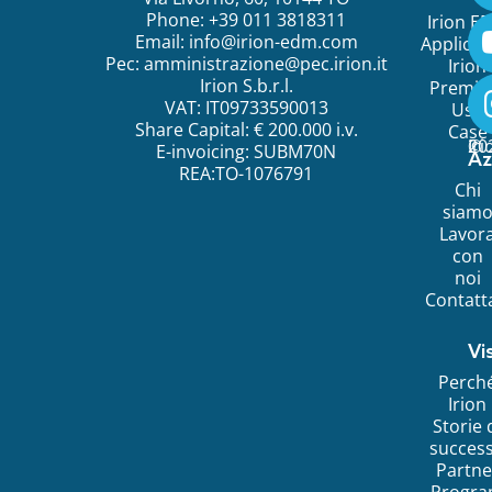
Phone: +39 011 3818311
Irion E
Email:
info@irion-edm.com
Applicat
Pec:
amministrazione@pec.irion.it
Irion
Irion S.b.r.l.
Premi
VAT: IT09733590013
Use
Share Capital: € 200.000 i.v.
Case
©
20
Ir
E-invoicing: SUBM70N
Az
REA:TO-1076791
Chi
siam
Lavor
con
noi
Contatt
Vi
Perch
Irion
Storie 
succes
Partne