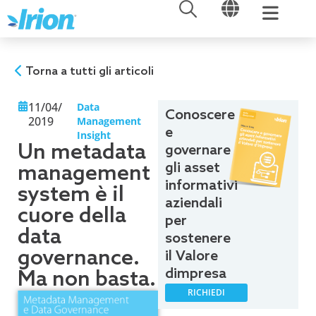
APRI
APRI
Vai
al
contenuto
Torna a tutti gli articoli
11/04/
Data
Conoscere
2019
Management
e
Insight
Un metadata
governare
gli asset
management
informativi
system è il
aziendali
cuore della
per
data
sostenere
governance.
il Valore
dimpresa
Ma non basta.
RICHIEDI