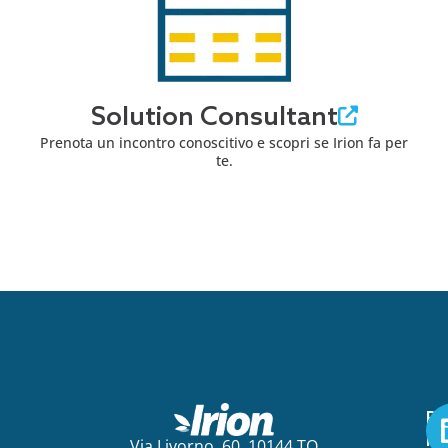
Solution Consultant
Prenota un incontro conoscitivo e scopri se Irion fa per
te.
Pe
ini
Via Livorno, 60, 10144 TO