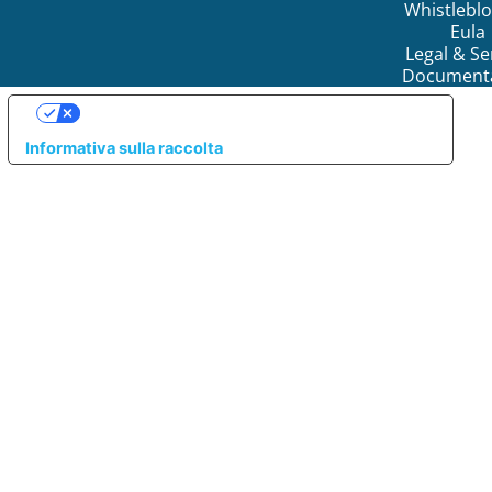
Whistlebl
Eula
Legal & Se
Document
LE TUE PREFERENZE RELATIVE ALLA PRIVACY
Informativa sulla raccolta