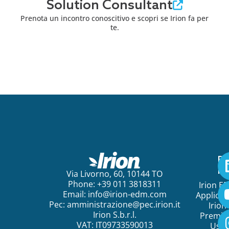
Solution Consultant
Prenota un incontro conoscitivo e scopri se Irion fa per
te.
Pe
ini
Via Livorno, 60, 10144 TO
Phone: +39 011 3818311
Irion E
Email:
info@irion-edm.com
Applicat
Pec:
amministrazione@pec.irion.it
Irion
Irion S.b.r.l.
Premi
VAT: IT09733590013
Use