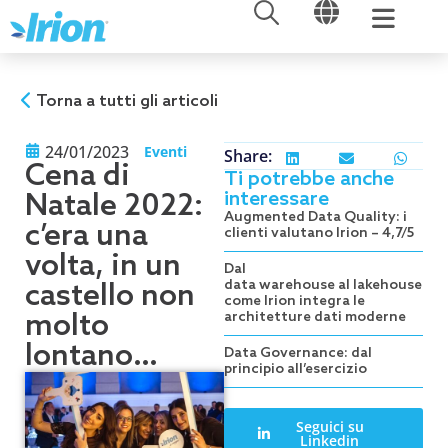
APRI
APRI
Vai
al
contenuto
Torna a tutti gli articoli
24/01/2023
Eventi
Share:
Cena di
Ti potrebbe anche
interessare
Natale 2022:
Augmented Data Quality: i
c’era una
clienti valutano Irion – 4,7/5
volta, in un
Dal
data warehouse al lakehouse:
castello non
come Irion integra le
molto
architetture dati moderne
lontano…
Data Governance: dal
principio all’esercizio
Seguici su
Linkedin