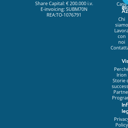
Share Capital: € 200.000 i.v.
Case
©
20
Ir
E-invoicing: SUBM70N
Az
REA:TO-1076791
Chi
siam
Lavor
con
noi
Contatt
Vi
Perch
Irion
Storie 
succes
Partne
Progr
In
leg
Privac
Policy