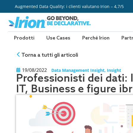
Vai
Augmented Data Quality: i clienti valutano Irion – 4,7/5
al
contenuto
Prodotti
Use Cases
Perché Irion
Part
Torna a tutti gli articoli
19/08/2022
Data Management Insight
,
Insight
Professionisti dei dati: 
IT, Business e figure ib