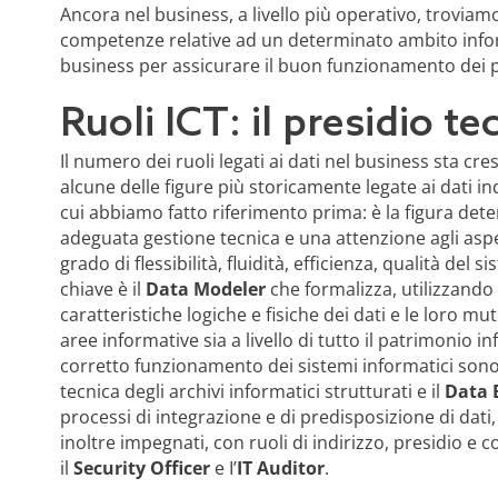
Ancora nel business, a livello più operativo, troviam
competenze relative ad un determinato ambito inform
business per assicurare il buon funzionamento dei p
Ruoli ICT: il presidio t
Il numero dei ruoli legati ai dati nel business sta c
alcune delle figure più storicamente legate ai dati i
cui abbiamo fatto riferimento prima: è la figura det
adeguata gestione tecnica e una attenzione agli aspetti
grado di flessibilità, fluidità, efficienza, qualità del
chiave è il
Data Modeler
che formalizza, utilizzando 
caratteristiche logiche e fisiche dei dati e le loro mut
aree informative sia a livello di tutto il patrimonio inf
corretto funzionamento dei sistemi informatici sono
tecnica degli archivi informatici strutturati e il
Data 
processi di integrazione e di predisposizione di dati,
inoltre impegnati, con ruoli di indirizzo, presidio e 
il
Security Officer
e I’
IT Auditor
.