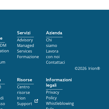
Servizi
Azienda
re
Advisory
Chi
 EDM
Managed
siamo
ation
Services
Lavora
Formazione
con noi
ium
Contattaci
©
2026
Irion®
n
Risorse
Informazioni
legali
é
Centro
Privacy
risorse
Policy
 di
Irion
Whistleblowing
sso
Support