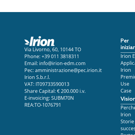
Per
inizia
Via Livorno, 60, 10144 TO
Irion
Phone: +39 011 3818311
Applic
Email:
info@irion-edm.com
Irion
Pec:
amministrazione@pec.irion.it
Prem
Irion S.b.r.l.
Use
VAT: IT09733590013
Case
Share Capital: € 200.000 i.v.
E-invoicing: SUBM70N
Visio
REA:TO-1076791
Perch
Irion
Storie
succe