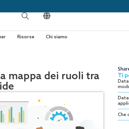
APRI
APRI
ner
Risorse
Chi siamo
Shar
la mappa dei ruoli tra
Ti 
Data 
ride
modu
Data
appli
Che 