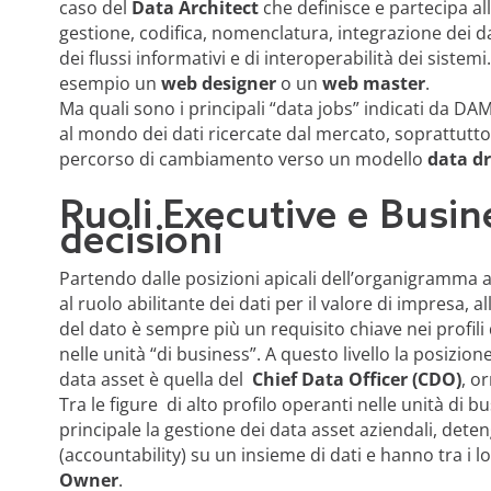
caso del
Data Architect
che definisce e partecipa al
gestione, codifica, nomenclatura, integrazione dei dat
dei flussi informativi e di interoperabilità dei sistem
esempio un
web designer
o un
web master
.
Ma quali sono i principali “data jobs” indicati da DA
al mondo dei dati ricercate dal mercato, soprattutt
percorso di cambiamento verso un modello
data d
Ruoli Executive e Busine
decisioni
Partendo dalle posizioni apicali dell’organigramma az
al ruolo abilitante dei dati per il valore di impresa, 
del dato è sempre più un requisito chiave nei profili di
nelle unità “di business”. A questo livello la posizi
data asset è quella del
Chief Data Officer (CDO)
, o
Tra le figure di alto profilo operanti nelle unità di
principale la gestione dei data asset aziendali, det
(accountability) su un insieme di dati e hanno tra i lo
Owner
.