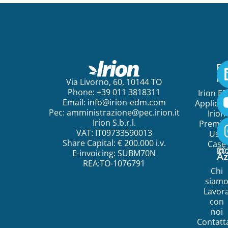
Pe
ini
Via Livorno, 60, 10144 TO
Phone: +39 011 3818311
Irion E
Email:
info@irion-edm.com
Applicat
Pec:
amministrazione@pec.irion.it
Irion
Irion S.b.r.l.
Premi
VAT: IT09733590013
Use
Share Capital: € 200.000 i.v.
Case
©
20
Ir
E-invoicing: SUBM70N
Az
REA:TO-1076791
Chi
siam
Lavor
con
noi
Contatt