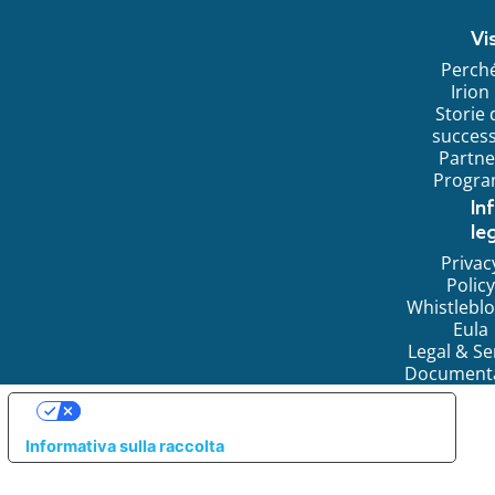
Vi
Perch
Irion
Storie 
succes
Partne
Progr
In
leg
Privac
Policy
Whistlebl
Eula
Legal & Se
Document
LE TUE PREFERENZE RELATIVE ALLA PRIVACY
Informativa sulla raccolta