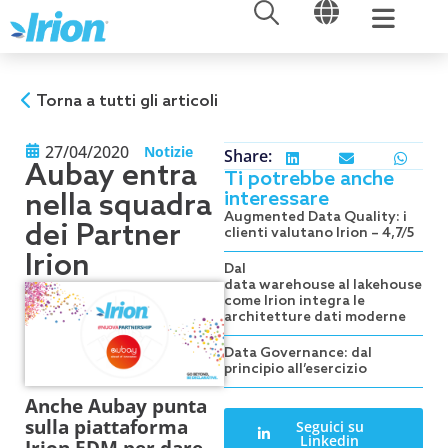
APRI
APRI
Vai
al
contenuto
Torna a tutti gli articoli
27/04/2020
Notizie
Share:
Aubay entra
Ti potrebbe anche
interessare
nella squadra
Augmented Data Quality: i
dei Partner
clienti valutano Irion – 4,7/5
Irion
Dal
data warehouse al lakehouse:
come Irion integra le
architetture dati moderne
Data Governance: dal
principio all’esercizio
Anche Aubay punta
sulla piattaforma
Seguici su
Linkedin
Irion EDM per dare