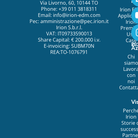
ini
Via Livorno, 60, 10144 TO
Phone: +39 011 3818311
Irion E
Email:
info@irion-edm.com
Applicat
Pec:
amministrazione@pec.irion.it
Irion
Irion S.b.r.l.
Premi
VAT: IT09733590013
Use
Share Capital: € 200.000 i.v.
Case
©
20
Ir
E-invoicing: SUBM70N
Az
REA:TO-1076791
Chi
siam
Lavor
con
noi
Contatt
Vi
Perch
Irion
Storie 
succes
Partne