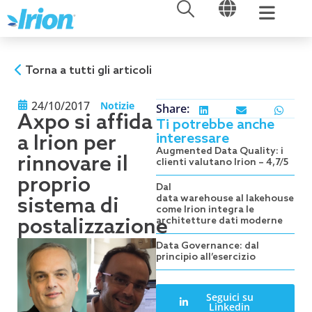
APRI
APRI
Vai
al
contenuto
Torna a tutti gli articoli
24/10/2017
Notizie
Share:
Axpo si affida
Ti potrebbe anche
interessare
a Irion per
Augmented Data Quality: i
rinnovare il
clienti valutano Irion – 4,7/5
proprio
Dal
data warehouse al lakehouse:
sistema di
come Irion integra le
postalizzazione
architetture dati moderne
Data Governance: dal
principio all’esercizio
Seguici su
Linkedin