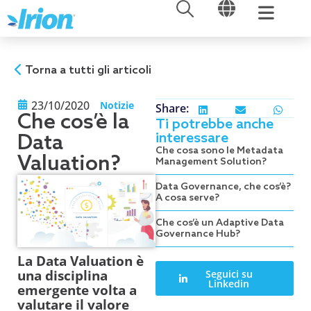
APRI
APRI
Vai
al
contenuto
Torna a tutti gli articoli
23/10/2020
Notizie
Share:
Che cos’è la
Ti potrebbe anche
interessare
Data
Che cosa sono le Metadata
Valuation?
Management Solution?
Data Governance, che cos’è?
A cosa serve?
Che cos’è un Adaptive Data
Governance Hub?
La Data Valuation è
una disciplina
Seguici su
Linkedin
emergente volta a
valutare il valore