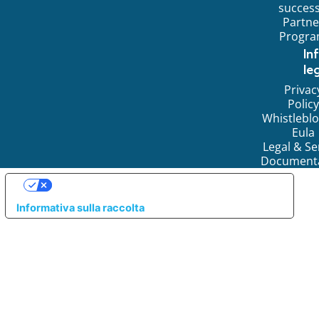
succes
Partne
Progr
In
leg
Privac
Policy
Whistlebl
Eula
Legal & Se
Document
LE TUE PREFERENZE RELATIVE ALLA PRIVACY
Informativa sulla raccolta