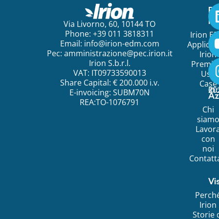
Pe
ini
Via Livorno, 60, 10144 TO
Phone: +39 011 3818311
Irion E
Email:
info@irion-edm.com
Applicat
Pec:
amministrazione@pec.irion.it
Irion
Irion S.b.r.l.
Premi
VAT: IT09733590013
Use
Share Capital: € 200.000 i.v.
Case
©
20
Ir
E-invoicing: SUBM70N
Az
REA:TO-1076791
Chi
siam
Lavor
con
noi
Contatt
Vi
Perch
Irion
Storie 