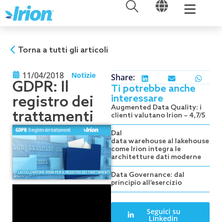
APRI
APRI
Vai
al
contenuto
Torna a tutti gli articoli
11/04/2018
Notizie
Share:
GDPR: Il
Ti potrebbe anche
interessare
registro dei
Augmented Data Quality: i
trattamenti
clienti valutano Irion – 4,7/5
Dal
data warehouse al lakehouse:
come Irion integra le
architetture dati moderne
Data Governance: dal
principio all’esercizio
Seguici su
Linkedin