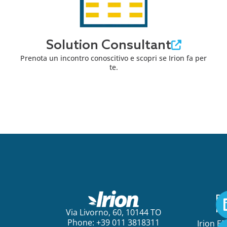
Solution Consultant
Prenota un incontro conoscitivo e scopri se Irion fa per
te.
Pe
ini
Via Livorno, 60, 10144 TO
Phone: +39 011 3818311
Irion E