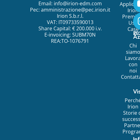
Email:
info@irion-edm.com
Applicat
Pec:
amministrazione@pec.irion.it
Irion
Irion S.b.r.l.
Premi
VAT: IT09733590013
Use
Share Capital: € 200.000 i.v.
Case
©
20
Ir
E-invoicing: SUBM70N
Az
REA:TO-1076791
Chi
siam
Lavor
con
noi
Contatt
Vi
Perch
Irion
Storie 
succes
Partne
Progr
In