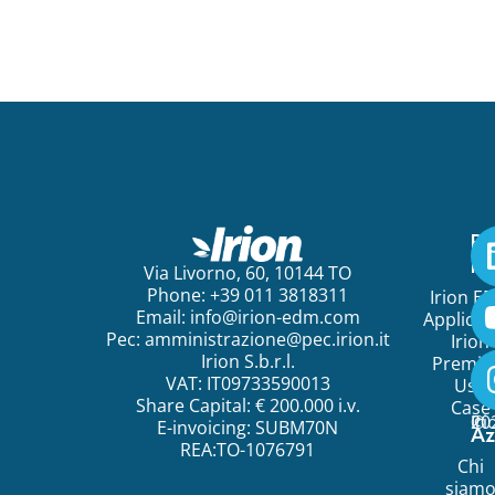
Pe
ini
Via Livorno, 60, 10144 TO
Phone: +39 011 3818311
Irion E
Email:
info@irion-edm.com
Applicat
Pec:
amministrazione@pec.irion.it
Irion
Irion S.b.r.l.
Premi
VAT: IT09733590013
Use
Share Capital: € 200.000 i.v.
Case
©
20
Ir
E-invoicing: SUBM70N
Az
REA:TO-1076791
Chi
siam