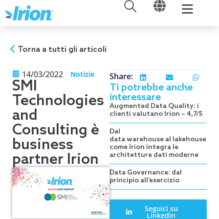
APRI
APRI
Vai
al
contenuto
Torna a tutti gli articoli
14/03/2022
Notizie
Share:
SMI
Ti potrebbe anche
interessare
Technologies
Augmented Data Quality: i
and
clienti valutano Irion – 4,7/5
Consulting è
Dal
data warehouse al lakehouse:
business
come Irion integra le
partner Irion
architetture dati moderne
Data Governance: dal
principio all’esercizio
Seguici su
Linkedin