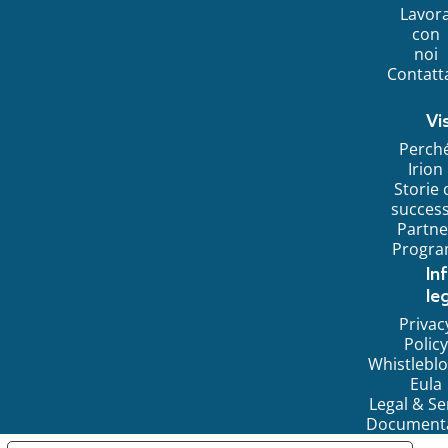
Lavor
con
noi
Contatt
Vi
Perch
Irion
Storie 
succes
Partne
Progr
In
leg
Privac
Policy
Whistlebl
Eula
Legal & Se
Document