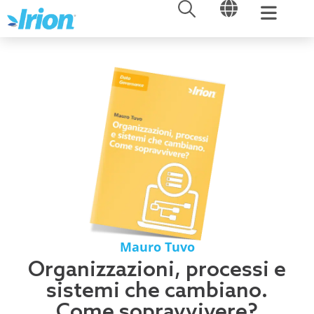
APRI
APRI
Vai
al
contenuto
Mauro Tuvo
Organizzazioni, processi e
sistemi che cambiano.
Come sopravvivere?