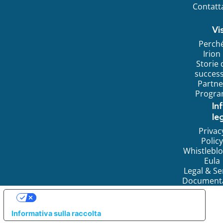
Contatt
Vi
Perch
Irion
Storie 
succes
Partne
Progr
In
leg
Privac
Policy
Whistlebl
Eula
Legal & Se
Document
LE TUE PREFERENZE RELATIVE ALLA PRIVACY
Informativa sulla raccolta