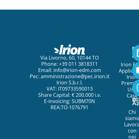
Pe
ini
Via Livorno, 60, 10144 TO
Phone: +39 011 3818311
Irion E
Email:
info@irion-edm.com
Applicat
Pec:
amministrazione@pec.irion.it
Irion
Irion S.b.r.l.
Premi
VAT: IT09733590013
Use
Share Capital: € 200.000 i.v.
Case
©
20
Ir
E-invoicing: SUBM70N
Az
REA:TO-1076791
Chi
siam
Lavor
con
noi