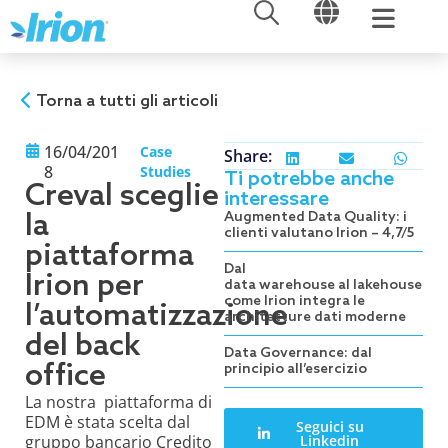
APRI
APRI
Vai
al
contenuto
Torna a tutti gli articoli
16/04/201
Case
Share:
8
Studies
Ti potrebbe anche
Creval sceglie
interessare
la
Augmented Data Quality: i
clienti valutano Irion – 4,7/5
piattaforma
Dal
Irion per
data warehouse al lakehouse:
come Irion integra le
l’automatizzazione
architetture dati moderne
del back
Data Governance: dal
office
principio all’esercizio
La nostra piattaforma di
EDM è stata scelta dal
Seguici su
gruppo bancario Credito
Linkedin