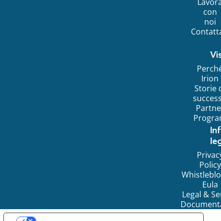
Lavor
con
noi
Contatt
Vi
Perch
Irion
Storie 
succes
Partne
Progr
In
leg
Privac
Policy
Whistlebl
Eula
Legal & Se
Document
LE TUE PREFERENZE RELATIVE ALLA PRIVACY