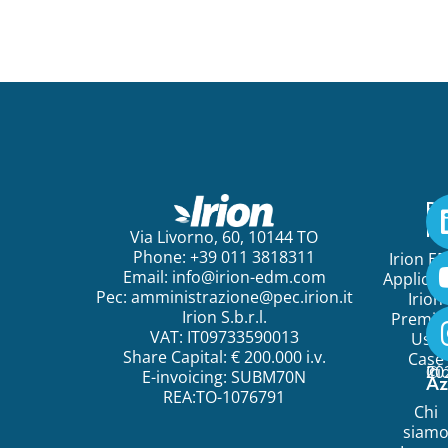
Pe
ini
Via Livorno, 60, 10144 TO
Phone: +39 011 3818311
Irion E
Email:
info@irion-edm.com
Applicat
Pec:
amministrazione@pec.irion.it
Irion
Irion S.b.r.l.
Premi
VAT: IT09733590013
Use
Share Capital: € 200.000 i.v.
Case
©
20
Ir
E-invoicing: SUBM70N
Az
REA:TO-1076791
Chi
siam