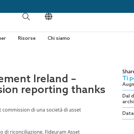
APRI
APRI
ner
Risorse
Chi siamo
Shar
ment Ireland –
Ti 
Augme
sion reporting thanks
Dal 
arch
ft commission di una società di asset
Data 
o di riconciliazione, Fideuram Asset