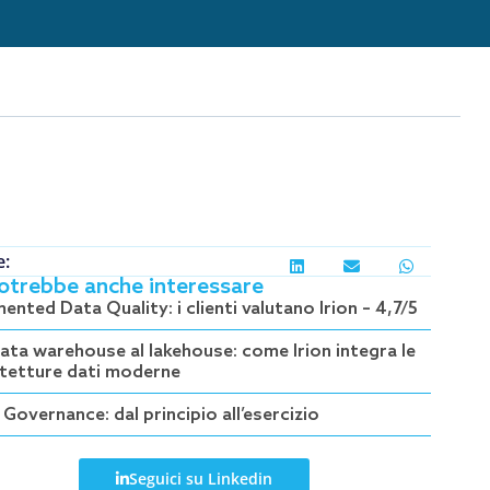
e:
potrebbe anche interessare
nted Data Quality: i clienti valutano Irion – 4,7/5
data warehouse al lakehouse: come Irion integra le
itetture dati moderne
Governance: dal principio all’esercizio
Seguici su Linkedin