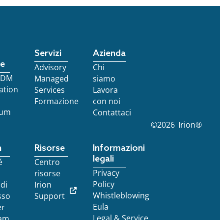
Servizi
Azienda
re
Advisory
Chi
 EDM
Managed
siamo
ation
Services
Lavora
Formazione
con noi
ium
Contattaci
©
2026
Irion®
n
Risorse
Informazioni
legali
é
Centro
Privacy
risorse
Policy
 di
Irion
Whistleblowing
sso
Support
Eula
er
Legal & Service
am