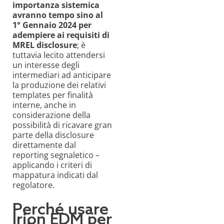
importanza sistemica
avranno tempo sino al
1° Gennaio 2024 per
adempiere ai requisiti di
MREL
disclosure
; è
tuttavia lecito attendersi
un interesse degli
intermediari ad anticipare
la produzione dei relativi
templates per finalità
interne
, anche in
considerazione della
possibilità di ricavare
gran
parte d
ella
disclosure
direttamente dal
reporting segnaletico
–
a
pplicando i criteri di
mappatura indicati dal
regolatore.
Perché usare
Irion EDM per