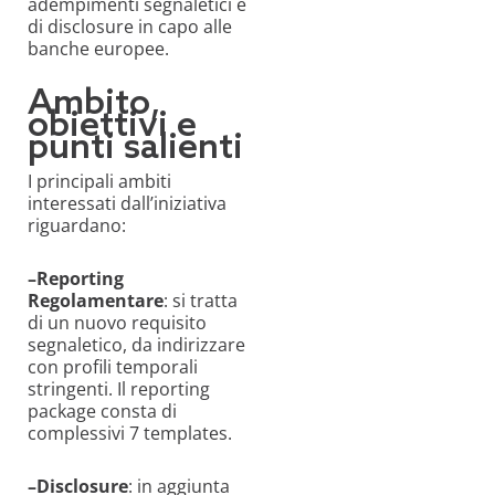
adempimenti segnaletici e
di
disclosure
in capo alle
banche europee.
Ambito,
obiettivi e
punti salienti
I principali ambiti
interessati dall’iniziativa
riguardano:
–
Reporting
Regolamentare
:
si tratta
di un nuovo requisito
segnaletico, da indirizzare
con profili temporali
stringenti
.
Il reporting
package consta di
complessivi
7
templates.
–
Disclosure
:
i
n aggiunta