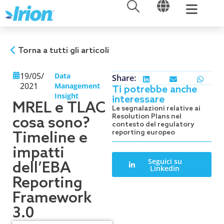
APRI
APRI
Vai
al
contenuto
Torna a tutti gli articoli
19/05/
Data
Share:
2021
Management
Ti potrebbe anche
Insight
interessare
MREL e TLAC
Le segnalazioni relative ai
Resolution Plans nel
cosa sono?
contesto del regulatory
reporting europeo
Timeline e
impatti
Seguici su
dell’EBA
Linkedin
Reporting
Framework
3.0