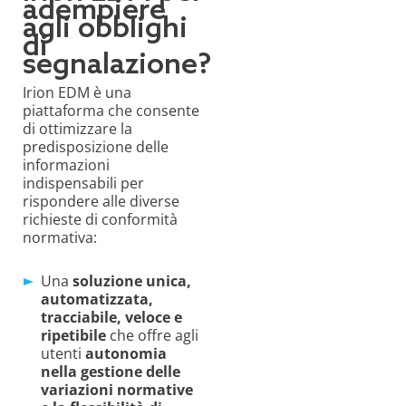
adempiere
agli obblighi
di
segnalazione?
Irion EDM è una
piattaforma che consente
di ottimizzare la
predisposizione delle
informazioni
indispensabili per
rispondere alle diverse
richieste di c
onformità
normativa
:
Una
soluzione
unica,
automatizzata,
tracciabile, veloce e
ripetibile
che offre agli
utenti
a
utonomia
nella gestione delle
variazioni normative