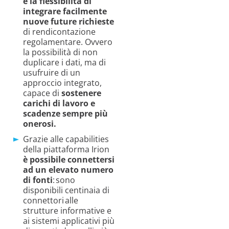
e la flessibilità di
integrare facilmente
nuove future richieste
di rendicontazione
regolamentare. Ovvero
la possibilità di non
duplicare i dati, ma di
usufruire di
un
approccio integrato,
capac
e
di
sostenere
carichi di lavoro e
scadenze sempre più
oneros
i.
Grazie alle capabilities
della piattaforma
Irion
è
possibile
connettersi
ad un elevato numero
di fonti
: sono
disponibili centinaia di
connettori alle
strutture informative e
ai sistemi applicativi più