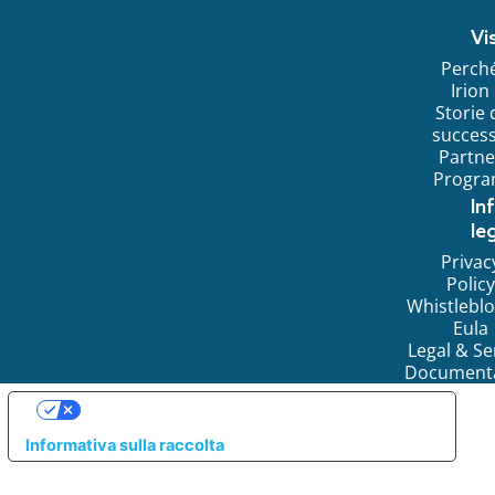
Vi
Perch
Irion
Storie 
succes
Partne
Progr
In
leg
Privac
Policy
Whistlebl
Eula
Legal & Se
Document
LE TUE PREFERENZE RELATIVE ALLA PRIVACY
Informativa sulla raccolta