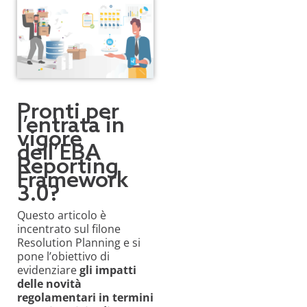
Pronti per
l’entrata in
vigore
dell’EBA
Reporting
Framework
3.0?
Questo articolo è
incentrato sul filone
Resolution
Planning e si
pone l’obiettivo di
evidenziare
gli impatti
delle novità
regolamentari in termini