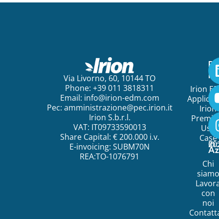
Pe
ini
Via Livorno, 60, 10144 TO
Phone: +39 011 3818311
Irion E
Email:
info@irion-edm.com
Applicat
Pec:
amministrazione@pec.irion.it
Irion
Irion S.b.r.l.
Premi
VAT: IT09733590013
Use
Share Capital: € 200.000 i.v.
Case
©
20
Ir
E-invoicing: SUBM70N
Az
REA:TO-1076791
Chi
siam
Lavor
con
noi
Contatt