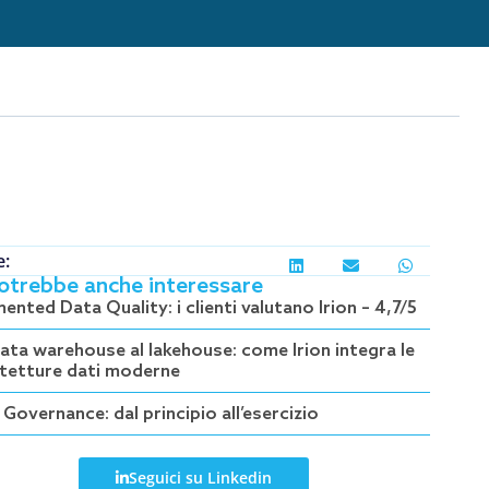
e:
potrebbe anche interessare
nted Data Quality: i clienti valutano Irion – 4,7/5
data warehouse al lakehouse: come Irion integra le
itetture dati moderne
Governance: dal principio all’esercizio
Seguici su Linkedin