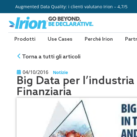
Vai
Augmented Data Quality: i clienti valutano Irion – 4,7/5
al
contenuto
Prodotti
Use Cases
Perché Irion
Part
Torna a tutti gli articoli
04/10/2016
Notizie
Big Data per l’industria
Finanziaria