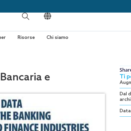
APRI
APRI
ner
Risorse
Chi siamo
Shar
 Bancaria e
Ti 
Augme
Dal 
arch
Data 