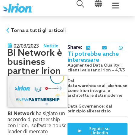
APRI
APRI
Vai
al
contenuto
Torna a tutti gli articoli
02/03/2023
Notizie
Share:
BI Network è
Ti potrebbe anche
interessare
business
Augmented Data Quality: i
partner Irion
clienti valutano Irion – 4,7/5
Dal
data warehouse al lakehouse:
come Irion integra le
architetture dati moderne
Data Governance: dal
principio all’esercizio
BI Network
ha siglato un
accordo di partnership
con Irion, software house
Seguici su
leader di mercato
Linkedin