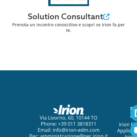
Solution Consultant
Prenota un incontro conoscitivo e scopri se Irion fa per
te.
Pe
ini
Via Livorno, 60, 10144 TO
Phone: +39 011 3818311
Irion E
Email:
info@irion-edm.com
Applicat
Pec:
amministrazione@pec.irion.it
Irion