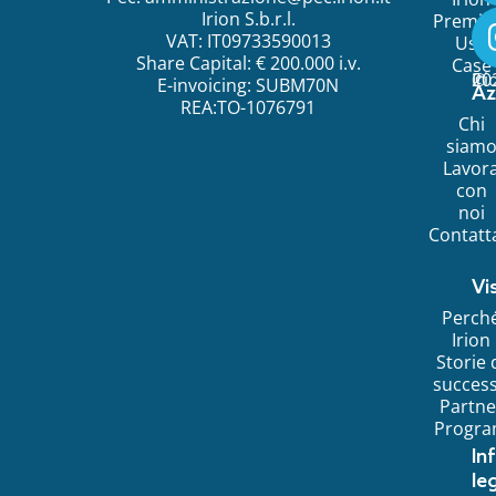
Irion S.b.r.l.
Premi
VAT: IT09733590013
Use
Share Capital: € 200.000 i.v.
Case
©
20
Ir
E-invoicing: SUBM70N
Az
REA:TO-1076791
Chi
siam
Lavor
con
noi
Contatt
Vi
Perch
Irion
Storie 
succes
Partne
Progr
In
leg