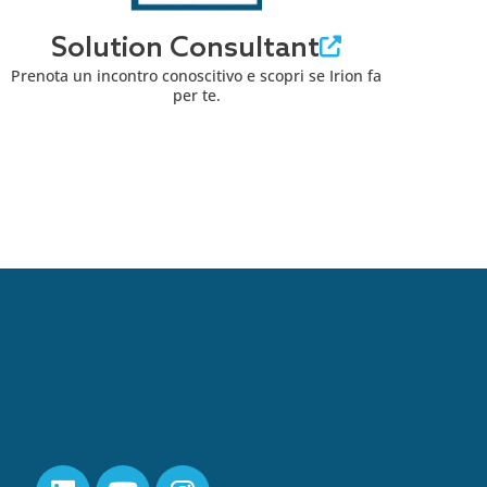
Solution Consultant
Prenota un incontro conoscitivo e scopri se Irion fa
per te.
L
Y
I