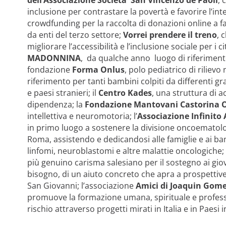
inclusione per contrastare la povertà e favorire l’int
crowdfunding per la raccolta di donazioni online a favo
da enti del terzo settore;
Vorrei prendere il treno
, 
migliorare l’accessibilità e l’inclusione sociale per i c
MADONNINA
, da qualche anno luogo di riferimento 
fondazione
Forma Onlus
, polo pediatrico di rilievo
riferimento per tanti bambini colpiti da differenti gr
e paesi stranieri; il
Centro Kades
, una struttura di 
dipendenza; la
Fondazione Mantovani Castorina 
intellettiva e neuromotoria; l’
Associazione Infinito
in primo luogo a sostenere la divisione oncoematol
Roma, assistendo e dedicandosi alle famiglie e ai bam
linfomi, neuroblastomi e altre malattie oncologiche; 
più genuino carisma salesiano
per il sostegno ai gio
bisogno, di un aiuto concreto che apra a prospettive
San Giovanni; l’associazione
Amici di Joaquin Gom
promuove la formazione umana, spirituale e profession
rischio attraverso progetti mirati in Italia e in Paesi i