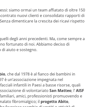
ssi: siamo ormai un team affiatato di oltre 150
ncontrato nuovi clienti e consolidato rapporti di
Senza dimenticare la crescita dei ricavi rispetto
 quelli degli anni precedenti. Ma, come sempre a
eno fortunato di noi. Abbiamo deciso di
o di aiuto e sostegno.
bio
, che dal 1978 è al fianco dei bambini in
997 è un’associazione impegnata nel
ciali infantili in Paesi a basse risorse, quali
ssociazione di volontariato
San Matteo
; l’
AISF
 familiari, amici, professionisti promuovendo e
alato fibromialgico; il
progetto Abito
,
che favorisce scambio di vestiti e attività di