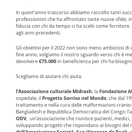
In quest’anno trascorso abbiamo raccolto tanti succe
professionisti che ha affrontato tante nuove sfide, i
fiducia con chi da tempo ci ha scelti come fornitore. 
agli anni precedenti.
Gli obiettivi per il 2022 non sono meno ambiziosi di
fine anno, volgiamo il nostro sguardo verso chi è m
devolvere
€75.000
in beneficienza per chi ha bisogn
Scegliamo di aiutare chi aiuta:
l’Associazione culturale Midrash
; la
Fondazione A
ospedale; il
Progetto Sorriso nel Mondo
, che dal 1
trattamento e nella cura delle malformazioni cranio-fac
Bangladesh e Repubblica Democratica del Congo; l’a
ODV
, un’associazione che riunisce pazienti, medici,
sviluppando progetti che rispondano ai bisogni del m
dell’Associazione Società San Vincenzo de Paoli
, 