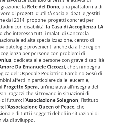
egrazione; la
Rete del Dono
, una piattaforma di
re di progetti d’utilità sociale ideati e gestiti
che dal 2014 propone progetti concreti per
ittadini con disabilità;
la Casa di Accoglienza LA
che interessa tutti i malati di Cancro; la
 nazionale ad alta specializzazione, centro di
avi patologie provenienti anche da altre regioni
accoglienza per persone con problemi di
Onlus
, dedicata alle persone con grave disabilità
 Amore Da Emanuele Ciccozzi
, che si impegna
ogica dell’Ospedale Pediatrico Bambino Gesù di
bini affetti in particolare dalle leucemie,
il
Progetto Spera,
un’iniziativa all’insegna del
vani ragazzi che si trovano in situazioni di
 di
futuro;
l’Associazione Solagnon
; l’Istituto
es
;
l’Associazione Queen of Peace
, che
ale di tutti i soggetti deboli in situazioni di
n via di sviluppo.