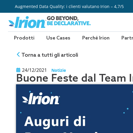
Vai
Augmented Data Quality: i clienti valutano Irion – 4,7/5
al
contenuto
Prodotti
Use Cases
Perché Irion
Part
Torna a tutti gli articoli
24/12/2021
Notizie
Buone Feste dal Team I