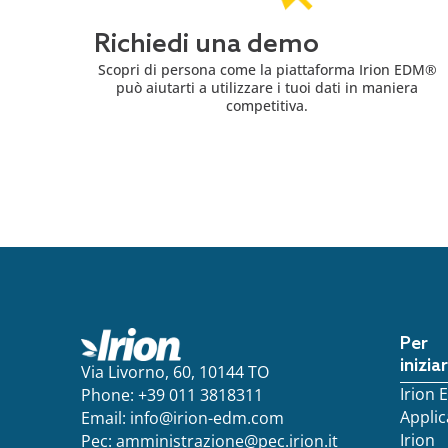
Richiedi una demo
Scopri di persona come la piattaforma Irion EDM®
può aiutarti a utilizzare i tuoi dati in maniera
competitiva.
Per
inizia
Via Livorno, 60, 10144 TO
Irion
Phone: +39 011 3818311
Applic
Email:
info@irion-edm.com
Irion
Pec:
amministrazione@pec.irion.it