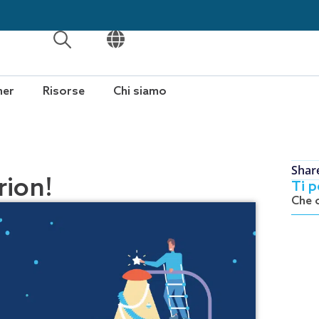
APRI
APRI
ner
Risorse
Chi siamo
Shar
rion!
Ti 
Che 