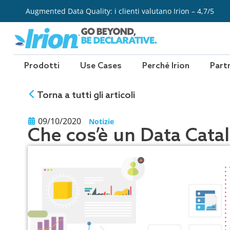
Vai
Augmented Data Quality: i clienti valutano Irion – 4,7/5
al
contenuto
Prodotti
Use Cases
Perché Irion
Part
Torna a tutti gli articoli
09/10/2020
Notizie
Che cos’è un Data Cata