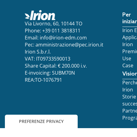
Per
inizia
Via Livorno, 60, 10144 TO
Irion
Phone: +39 011 3818311
Applic
Email:
info@irion-edm.com
Irion
Pec:
amministrazione@pec.irion.it
Prem
Irion S.b.r.l.
Use
VAT: IT09733590013
Case
Share Capital: € 200.000 i.v.
E-invoicing: SUBM70N
Visio
REA:TO-1076791
Perch
Irion
Storie
succe
Partn
Progr
Informati