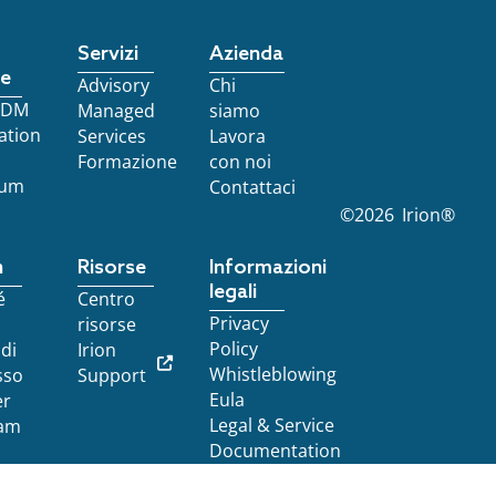
Servizi
Azienda
re
Advisory
Chi
 EDM
Managed
siamo
ation
Services
Lavora
Formazione
con noi
ium
Contattaci
©
2026
Irion®
n
Risorse
Informazioni
legali
é
Centro
Privacy
risorse
Policy
 di
Irion
Whistleblowing
sso
Support
Eula
er
Legal & Service
am
Documentation
va sulla raccolta
LE TUE PREFERENZE RELATIVE ALLA PRIV