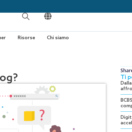
APRI
APRI
ner
Risorse
Chi siamo
Shar
log?
Ti 
Dall
affro
BCBS
comp
Digit
accel