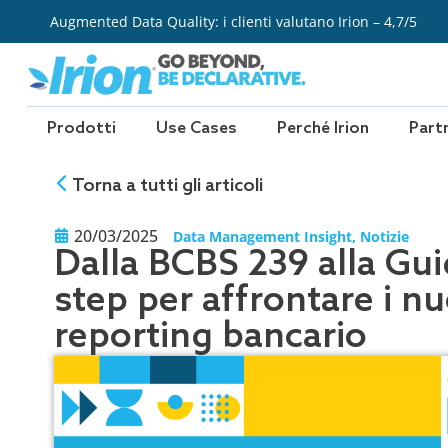
Vai
Augmented Data Quality: i clienti valutano Irion – 4,7/5
al
contenuto
Prodotti
Use Cases
Perché Irion
Part
Torna a tutti gli articoli
20/03/2025
Data Management Insight
,
Notizie
Dalla BCBS 239 alla Gu
step per affrontare i nuo
reporting bancario