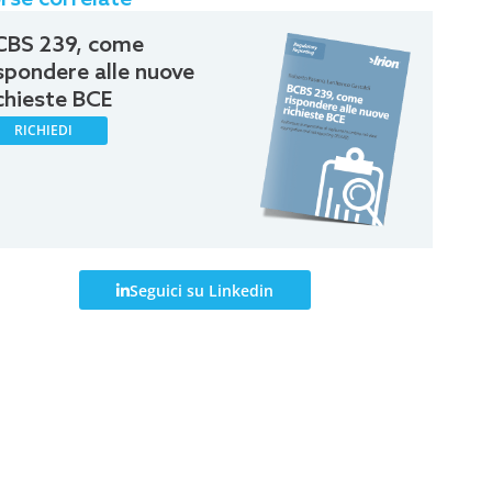
CBS 239, come
ispondere alle nuove
ichieste BCE
RICHIEDI
Seguici su Linkedin