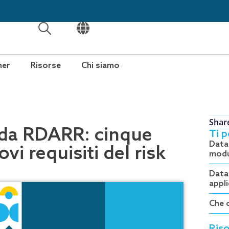
APRI
APRI
ner
Risorse
Chi siamo
Shar
ida RDARR: cinque
Ti 
Data 
vi requisiti del risk
modu
Data
appli
Che 
Riso