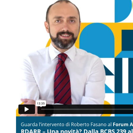
Guarda l’intervento di Roberto Fasano al
Forum A
RDARR – Una novità? Dalla BCBS 239 all