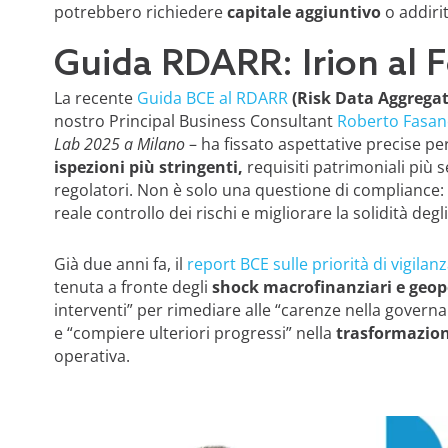
potrebbero richiedere
capitale aggiuntivo
o addiri
Guida RDARR: Irion al
La recente
Guida BCE al RDARR
(Risk Data Aggregat
nostro Principal Business Consultant
Roberto Fasa
Lab 2025 a Milano
– ha fissato aspettative precise p
ispezioni più stringenti,
requisiti patrimoniali più
regolatori. Non è solo una questione di compliance:
reale controllo dei rischi e migliorare la solidità degli
Già due anni fa, il
report BCE sulle priorità di vigilan
tenuta a fronte degli
shock macrofinanziari e geopo
interventi” per rimediare alle “carenze nella govern
e “compiere ulteriori progressi” nella
trasformazion
operativa.