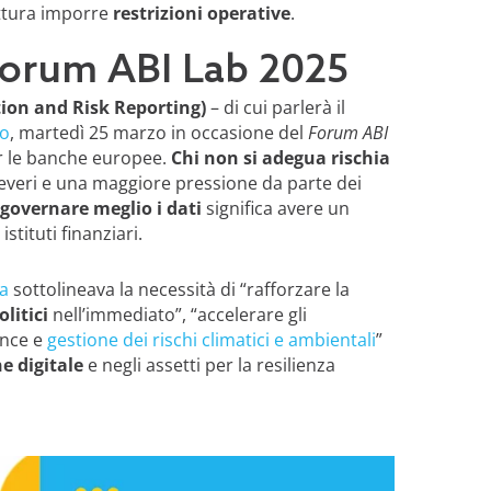
ttura imporre
restrizioni operative
.
 Forum ABI Lab 2025
ion and Risk Reporting)
– di cui parlerà il
no
, martedì 25 marzo in occasione del
Forum ABI
er le banche europee.
Chi non si adegua rischia
 severi e una maggiore pressione da parte dei
governare meglio i dati
significa avere un
 istituti finanziari.
za
sottolineava la necessità di “rafforzare la
litici
nell’immediato”, “accelerare gli
ance e
gestione dei rischi climatici e ambientali
”
e digitale
e negli assetti per la resilienza