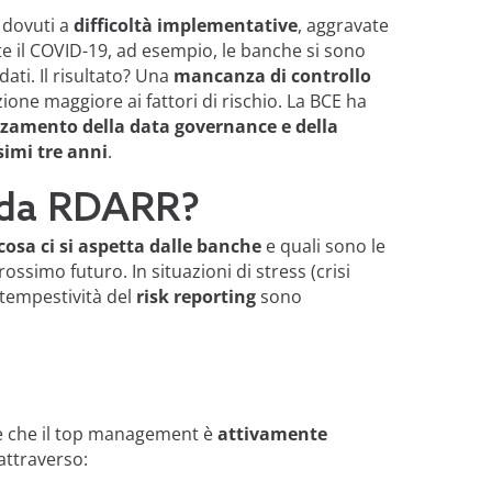
i dovuti a
difficoltà implementative
, aggravate
te il COVID-19, ad esempio, le banche si sono
dati. Il risultato? Una
mancanza di controllo
zione maggiore ai fattori di rischio. La BCE ha
rzamento della data governance e della
simi tre anni
.
uida RDARR?
cosa ci si aspetta dalle banche
e quali sono le
ossimo futuro. In situazioni di stress (crisi
a tempestività del
risk reporting
sono
 che il top management è
attivamente
 attraverso: