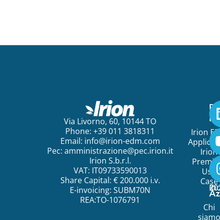
Pe
ini
Via Livorno, 60, 10144 TO
Phone: +39 011 3818311
Irion E
Email:
info@irion-edm.com
Applicat
Pec:
amministrazione@pec.irion.it
Irion
Irion S.b.r.l.
Premi
VAT: IT09733590013
Use
Share Capital: € 200.000 i.v.
Case
©
20
Ir
E-invoicing: SUBM70N
Az
REA:TO-1076791
Chi
siam