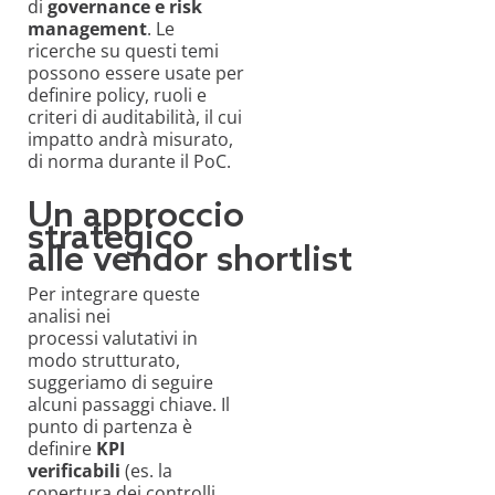
di
governance e risk
management
. Le
ricerche su questi temi
possono essere usate per
definire policy, ruoli e
criteri di auditabilità, il cui
impatto andrà misurato,
di norma durante il PoC.
Un approccio
strategico
alle vendor shortlist
Per integrare queste
analisi nei
processi valutativi in
modo strutturato,
suggeriamo di seguire
alcuni passaggi chiave. Il
punto di partenza è
definire
KPI
verificabili
(es. la
copertura dei controlli,