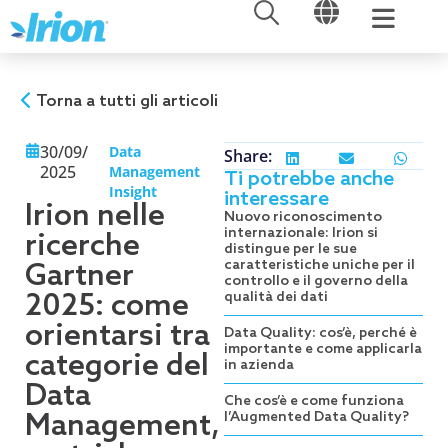
APRI
APRI
Vai
al
contenuto
Torna a tutti gli articoli
30/09/
Data
Share:
2025
Management
Ti potrebbe anche
Insight
interessare
Irion nelle
Nuovo riconoscimento
internazionale: Irion si
ricerche
distingue per le sue
caratteristiche uniche per il
Gartner
controllo e il governo della
2025: come
qualità dei dati
orientarsi tra
Data Quality: cos’è, perché è
importante e come applicarla
categorie del
in azienda
Data
Che cos’è e come funziona
Management,
l’Augmented Data Quality?