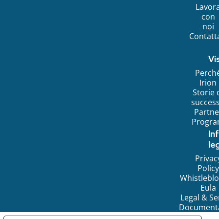
Lavor
con
noi
Contatt
Vi
Perch
Irion
Storie 
succes
Partne
Progr
In
leg
Privac
Policy
Whistlebl
Eula
Legal & Se
Document