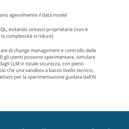
:
igano agevolmente il data model
SQL, evitando sintassi proprietarie (non è
 la complessità si riduce)
nzate di change management e controllo delle
und) gli utenti possono sperimentare, simulare
 dagli LLM in totale sicurezza, con pieno
 più che una sandbox a basso livello tecnico,
ttato per la sperimentazione guidata dall’AI