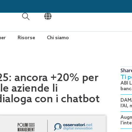
APRI
APRI
ner
Risorse
Chi siamo
Shar
25: ancora +20% per
Ti 
ABI L
le aziende li
banc
ialoga con i chatbot
DAMA
l’AI,
Augm
l’int