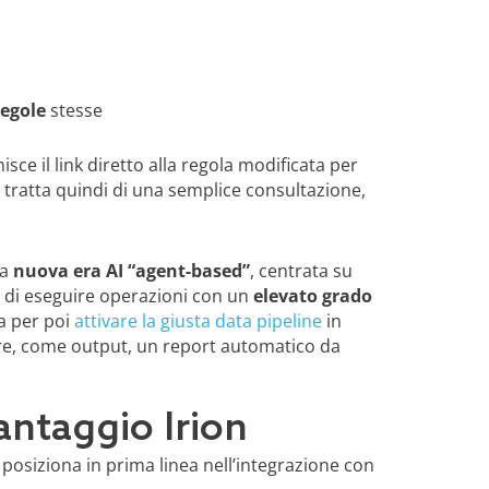
regole
stesse
isce il link diretto alla regola modificata per
i tratta quindi di una semplice consultazione,
la
nuova era AI “agent-based”
, centrata su
si, di eseguire operazioni con un
elevato grado
a per poi
attivare la giusta data pipeline
in
rre, come output, un report automatico da
vantaggio Irion
 posiziona in prima linea nell’integrazione con