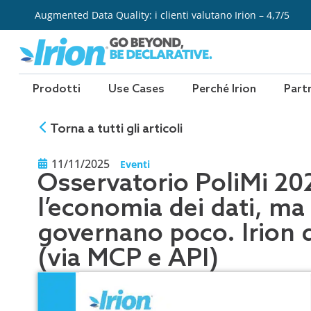
Vai
Augmented Data Quality: i clienti valutano Irion – 4,7/5
al
contenuto
Prodotti
Use Cases
Perché Irion
Part
Torna a tutti gli articoli
11/11/2025
Eventi
Osservatorio PoliMi 20
l’economia dei dati, ma 
governano poco. Irion d
(via MCP e API)