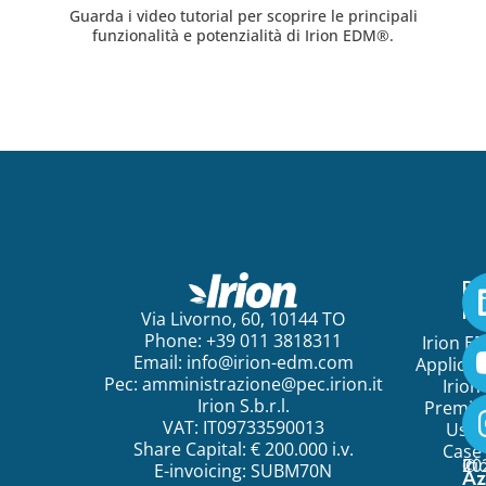
Guarda i video tutorial per scoprire le principali
funzionalità e potenzialità di Irion EDM®.
Pe
ini
Via Livorno, 60, 10144 TO
Phone: +39 011 3818311
Irion E
Email:
info@irion-edm.com
Applicat
Pec:
amministrazione@pec.irion.it
Irion
Irion S.b.r.l.
Premi
VAT: IT09733590013
Use
Share Capital: € 200.000 i.v.
Case
©
20
Ir
E-invoicing: SUBM70N
Az