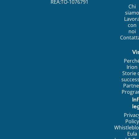
REA:TO-1076791
Chi
siam
Lavor
con
noi
Contatt
Vi
Perch
Irion
Storie 
succes
Partne
Progr
In
leg
Privac
Policy
Whistlebl
Eula