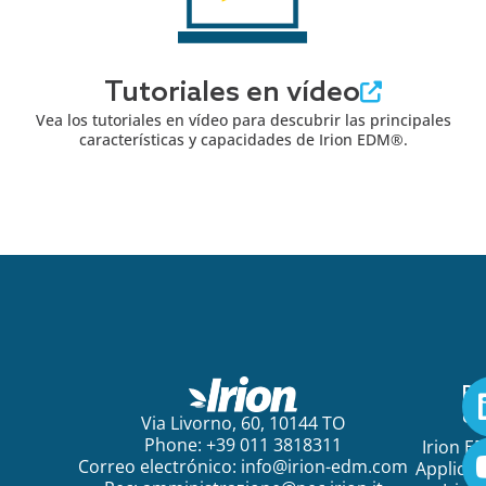
Tutoriales en vídeo
Vea los tutoriales en vídeo para descubrir las principales
características y capacidades de Irion EDM®.
Pa
em
Via Livorno, 60, 10144 TO
Phone: +39 011 3818311
Irion E
Correo electrónico:
info@irion-edm.com
Applicat