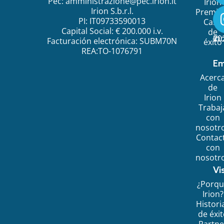
Pec:
amministrazione@pec.irion.it
Irion
Irion S.b.r.l.
Premi
PI: IT09733590013
Caso
Capital Social: € 200.000 i.v.
de
©
20
Ir
Facturación electrónica: SUBM70N
éxito
REA:TO-1076791
Em
Acerc
de
Irion
Trabaj
con
nosotr
Contac
con
nosotr
Vi
¿Porq
Irion?
Histori
de éxi