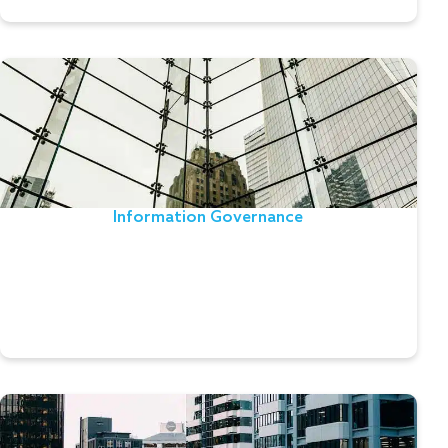
Information Governance
La solución implanta un sistema centralizado de
Data Quality y Data Governance con fines de
compliance y mejora de los activos de información.
Information Governance
Permite analizar el Data Lineage de los procesos
(empresariales) y los sistemas (físicos).
Leer el testimonio
Cuenta técnica no vida y vida