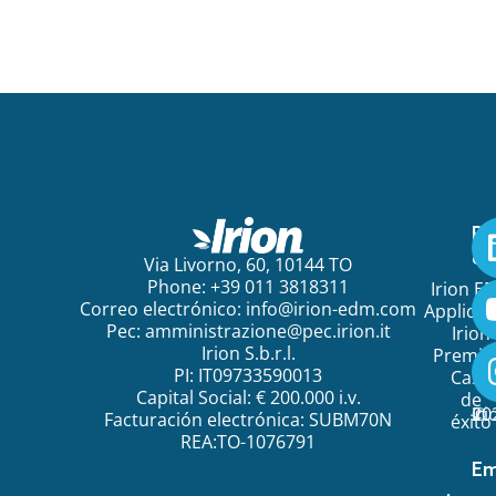
Pa
em
Via Livorno, 60, 10144 TO
Phone: +39 011 3818311
Irion E
Correo electrónico:
info@irion-edm.com
Applicat
Pec:
amministrazione@pec.irion.it
Irion
Irion S.b.r.l.
Premi
PI: IT09733590013
Caso
Capital Social: € 200.000 i.v.
de
©
20
Ir
Facturación electrónica: SUBM70N
éxito
REA:TO-1076791
Em