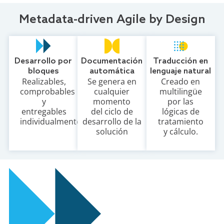
Metadata-driven Agile by Design
Desarrollo por
Documentación
Traducción en
bloques
automática
lenguaje natural
Realizables,
Se genera en
Creado en
comprobables
cualquier
multilingüe
y
momento
por las
entregables
del ciclo de
lógicas de
individualmente.
desarrollo de la
tratamiento
solución
y cálculo.