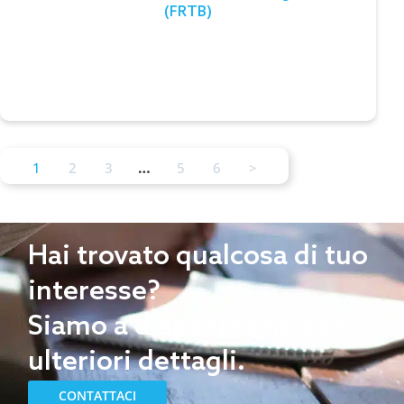
(FRTB)
También incluye una vertiente de riesgo de
contraparte.
Leer el testimonio
…
1
2
3
5
6
>
Hai trovato qualcosa di tuo
interesse?
Siamo a disposizione per
ulteriori dettagli.
CONTATTACI