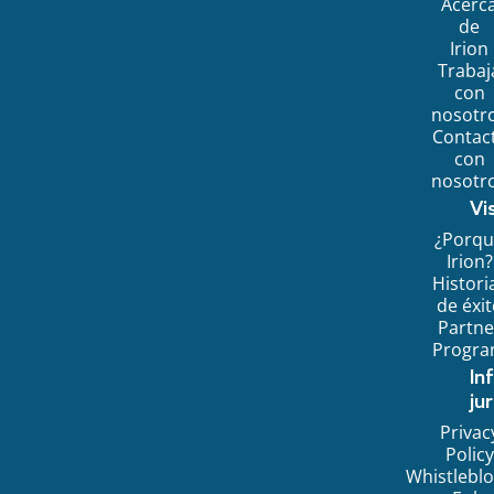
Acerc
de
Irion
Trabaj
con
nosotr
Contac
con
nosotr
Vi
¿Porq
Irion?
Histori
de éxi
Partne
Progr
In
jur
Privac
Policy
Whistlebl