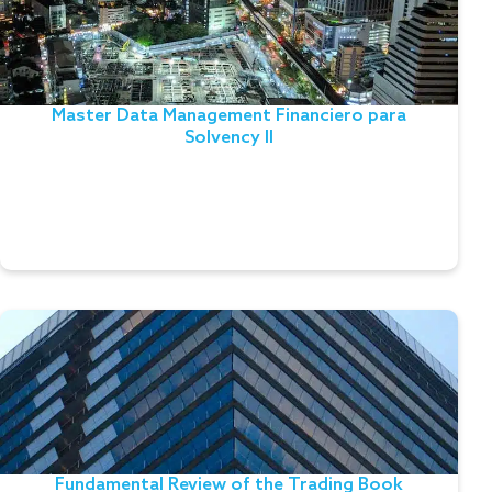
Master Data Management con especial atención a
los datos maestros de valores y contrapartes
utilizados en el proceso de producción de QRT para
Master Data Management Financiero para
EIOPA y protocolos para el análisis de ALEF. La
Solvency II
calidad y la gobernanza integradas garantizan la
fiabilidad y la responsabilidad de los datos.
Leer el testimonio
Fundamental Review of the Trading Book
(FRTB)
En respuesta a las exigencias de Basilea III, la
Solución realiza cálculos complejos sobre grandes
volúmenes de datos integrando el lenguaje «R» para
Fundamental Review of the Trading Book
determinar indicadores de riesgo de mercado.