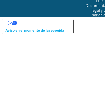
Eula
Document
legal y 
servici
SUS OPCIONES DE PRIVACIDAD
Aviso en el momento de la recogida