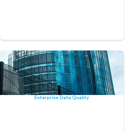
instantáneos, con formatos que van desde BD
relacionales a mensajes SWIFT.
Leer el testimonio
Enterprise Data Quality
Describe cómo implantar un marco de Data Quality
de alto rendimiento, multisitio y para toda la
Enterprise con el fin de cumplir los objetivos
Enterprise Data Quality
operativos y de compliance. La solución integra los
principios de Data Governance
by design.
Leer el testimonio