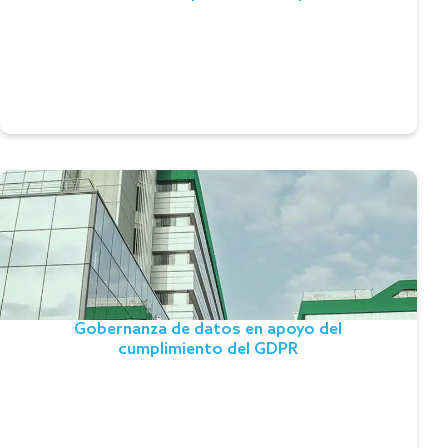
compongono l’algoritmo di calcolo.
Leer el testimonio
Gobernanza de datos en apoyo del
cumplimiento del GDPR
Una solución que integra el glosario empresarial, el
diccionario de datos y el catálogo de metadatos al
servicio del cumplimiento del GDPR. Las capacidades
Gobernanza de datos en apoyo del
de representación y navegación del metamodelo
cumplimiento del GDPR
apoyan un enfoque metódico de la Gobernanza de
Datos.
Leer el testimonio