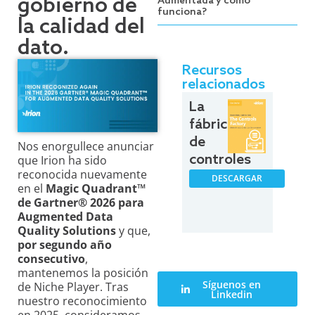
gobierno de
Aumentada y cómo
funciona?
la calidad del
dato.
Recursos
relacionados
La
fábrica
de
Nos enorgullece anunciar
controles
que Irion ha sido
reconocida nuevamente
DESCARGAR
en el
Magic Quadrant™
de Gartner® 2026
para
Augmented Data
Quality Solutions
y que,
por segundo año
consecutivo
,
mantenemos la posición
Síguenos en
de Niche Player. Tras
Linkedin
nuestro reconocimiento
en 2025, consideramos