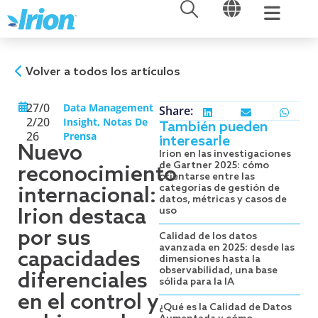
ABRIR
ABRIR
Ir
al
contenido
Volver a todos los artículos
27/0
Data Management
Share:
2/20
Insight
,
Notas De
También pueden
26
Prensa
interesarle
Nuevo
Irion en las investigaciones
de Gartner 2025: cómo
reconocimiento
orientarse entre las
categorías de gestión de
internacional:
datos, métricas y casos de
Irion destaca
uso
por sus
Calidad de los datos
avanzada en 2025: desde las
capacidades
dimensiones hasta la
observabilidad, una base
diferenciales
sólida para la IA
en el control y
¿Qué es la Calidad de Datos