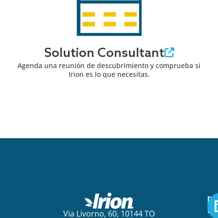
Solution Consultant
Agenda una reunión de descubrimiento y comprueba si
Irion es lo que necesitas.
Pa
em
Via Livorno, 60, 10144 TO