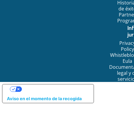
Histori
de éxi
Partne
Progr
In
jur
Privac
Policy
Whistlebl
Eula
Document
legal y 
servici
SUS OPCIONES DE PRIVACIDAD
Aviso en el momento de la recogida