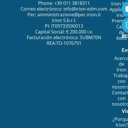
Phone: +39 011 3818311
Irion E
Correo electrónico:
info@irion-edm.com
Applicat
Pec:
amministrazione@pec.irion.it
Irion
Irion S.b.r.l.
Premi
PI: IT09733590013
Caso
Capital Social: € 200.000 i.v.
de
©
20
Ir
Facturación electrónica: SUBM70N
éxito
REA:TO-1076791
Em
Acerc
de
Irion
Trabaj
con
nosotr
Contac
con
nosotr
Vi
¿Porq
Irion?