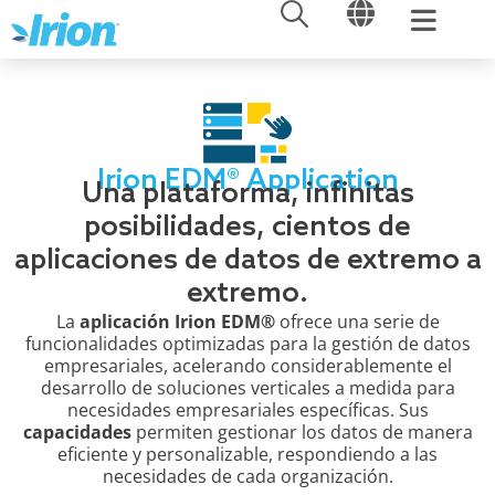
ABRIR
ABRIR
Ir
al
contenido
Irion EDM® Application
Una plataforma, infinitas
posibilidades, cientos de
aplicaciones de datos de extremo a
extremo.
La
aplicación Irion EDM®
ofrece una serie de
funcionalidades optimizadas para la gestión de datos
empresariales, acelerando considerablemente el
desarrollo de soluciones verticales a medida para
necesidades empresariales específicas. Sus
capacidades
permiten gestionar los datos de manera
eficiente y personalizable, respondiendo a las
necesidades de cada organización.