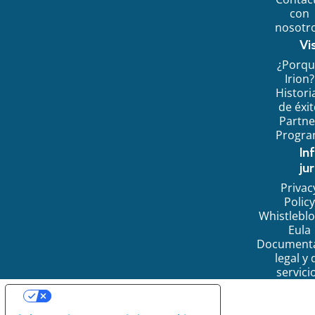
con
nosotr
Vi
¿Porq
Irion?
Histori
de éxi
Partne
Progr
In
jur
Privac
Policy
Whistlebl
Eula
Document
legal y 
servici
SUS OPCIONES DE PRIVACIDAD