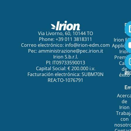
Pa
em
Via Livorno, 60, 10144 TO
Phone: +39 011 3818311
Irion E
Correo electrónico:
info@irion-edm.com
Applicat
Pec:
amministrazione@pec.irion.it
Irion
Irion S.b.r.l.
Premi
PI: IT09733590013
Caso
Capital Social: € 200.000 i.v.
de
©
20
Ir
Facturación electrónica: SUBM70N
éxito
REA:TO-1076791
Em
Acerc
de
Irion
Trabaj
con
nosotr
Contac