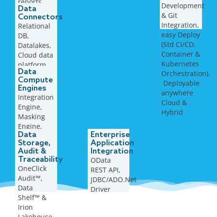
reports,
Development
Data
multiple
& ​Git
Connectors
export
Integration,
Relational
formats
easy Deploy
DB,
(Std CI/CD,
Datalakes,
Container &
Cloud data
Kubernetes
platform,
Data
Orchestration),
Flat files,
Compute
​ Deployable
Open
Engines
anywhere
Table
Integration
Cloud &
format, …
Engine,
Hybrid
Masking
Engine,
Data
Enterprise
Rule
Storage,
Application
Engine,
Audit &
Integration
AI/ML
Traceability
OData
Engine, …
OneClick
REST API,
Audit™,
JDBC/ADO.Net
Data
Driver
Shelf™ &
Irion
Lakehouse