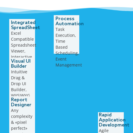
Process
Integrated
Automation
SpreadSheet
Task
Excel
Execution,
Compatible
Time
Spreadsheet
Based
Viewer,
Scheduling,
Interactive
Event
Visual UI
Workbook,
Management
Builder
Tables,
Intuitive
Ranges,
Drag &
Charts,..
Drop UI
Builder,
WYSIWYG
Report
approach,
Designer
context
Any
aware
Rapid
complexity
properties
Application
& «pixel
Development
perfect»
Agile