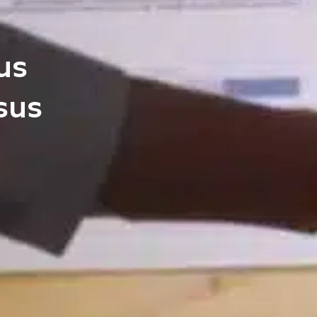
us
sus