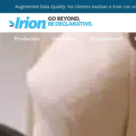
Ir
Augmented Data Quality: los clientes evalúan a Irion con u
al
contenido
Productos
Use Cases
¿Porqué Irion?