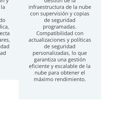
ón y
Gestión de la
 la
infraestructura de la nube
con supervisión y copias
ndo
de seguridad
ica,
programadas.
ecta
Compatibilidad con
ares,
actualizaciones y políticas
idad
de seguridad
dad
personalizadas, lo que
garantiza una gestión
eficiente y escalable de la
nube para obtener el
máximo rendimiento.