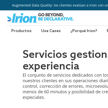
Ir
Augmented Data Quality: los clientes evalúan a Irion con u
al
contenido
Productos
Use Cases
¿Porqué Irion?
Servicios gestio
experiencia
El conjunto de servicios dedicados con l
nuestros clientes en sus operaciones dia
control, corrección de errores, microevolu
menos de 60 minutos y posibilidad de cre
especiales.