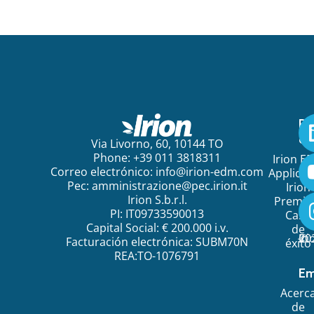
Pa
em
Via Livorno, 60, 10144 TO
Phone: +39 011 3818311
Irion E
Correo electrónico:
info@irion-edm.com
Applicat
Pec:
amministrazione@pec.irion.it
Irion
Irion S.b.r.l.
Premi
PI: IT09733590013
Caso
Capital Social: € 200.000 i.v.
de
©
20
Ir
Facturación electrónica: SUBM70N
éxito
REA:TO-1076791
Em
Acerc
de