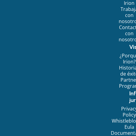
Irion
Trabaj
con
nosotr
Contac
con
nosotr
Vi
¿Porq
Irion?
Histori
de éxi
Partne
Progr
In
jur
Privac
Policy
Whistlebl
Eula
Document