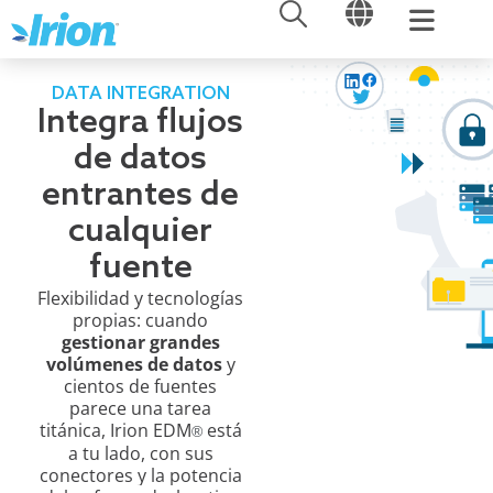
ABRIR
ABRIR
Ir
al
contenido
DATA INTEGRATION
Integra flujos
de datos
entrantes de
cualquier
fuente
Flexibilidad y tecnologías
propias: cuando
gestionar grandes
volúmenes de datos
y
cientos de fuentes
parece una tarea
titánica,
Irion EDM
está
®
a tu lado, con sus
conectores y la potencia