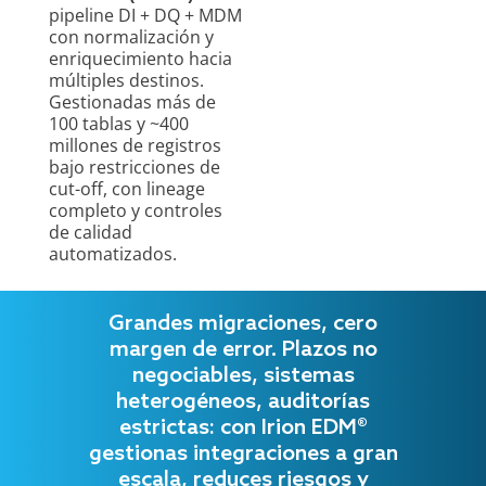
pipeline DI + DQ + MDM
con normalización y
enriquecimiento hacia
múltiples destinos.
Gestionadas más de
100 tablas y ~400
millones de registros
bajo restricciones de
cut-off, con lineage
completo y controles
de calidad
automatizados.
Grandes migraciones, cero
margen de error. Plazos no
negociables, sistemas
heterogéneos, auditorías
estrictas: con Irion EDM®
gestionas integraciones a gran
escala, reduces riesgos y