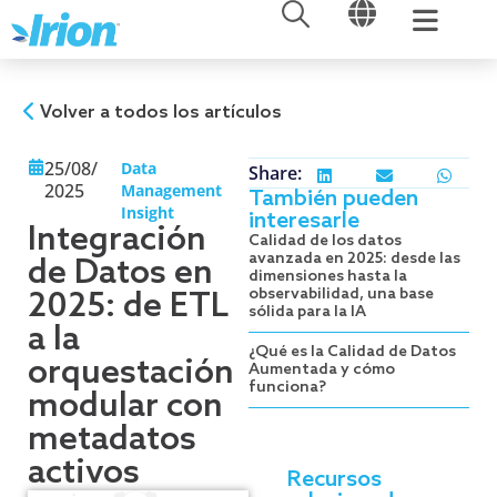
ABRIR
ABRIR
Ir
al
contenido
Volver a todos los artículos
25/08/
Data
Share:
2025
Management
También pueden
Insight
interesarle
Integración
Calidad de los datos
avanzada en 2025: desde las
de Datos en
dimensiones hasta la
observabilidad, una base
2025: de ETL
sólida para la IA
a la
¿Qué es la Calidad de Datos
orquestación
Aumentada y cómo
funciona?
modular con
metadatos
activos
Recursos