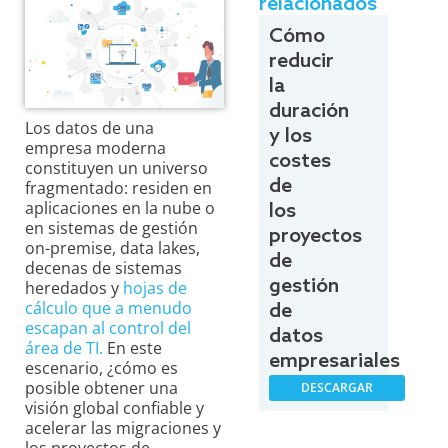
relacionados
Cómo
reducir
la
duración
Los datos de una
y los
empresa moderna
costes
constituyen un universo
de
fragmentado: residen en
aplicaciones en la nube o
los
en sistemas de gestión
proyectos
on-premise, data lakes,
de
decenas de sistemas
gestión
heredados y
hojas de
cálculo que a menudo
de
escapan al control del
datos
área de TI.
En este
empresariales
escenario, ¿cómo es
posible obtener una
DESCARGAR
visión global confiable y
acelerar las migraciones y