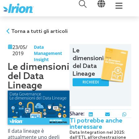
APRI
APRI
Vai
al
contenuto
Torna a tutti gli articoli
23/05/
Data
Le
2019
Management
dimensioni
Insight
Le dimensioni
del Data
Lineage
del Data
RICHIEDI
Lineage
Share:
Ti potrebbe anche
interessare
Il data lineage è
Data Integration nel 2025:
attualmente uno degli
dall’ETL all’orchestrazione