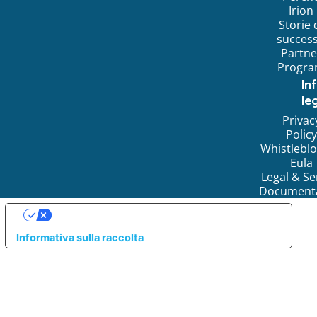
Irion
Storie 
succes
Partne
Progr
In
leg
Privac
Policy
Whistlebl
Eula
Legal & Se
Document
LE TUE PREFERENZE RELATIVE ALLA PRIVACY
Informativa sulla raccolta