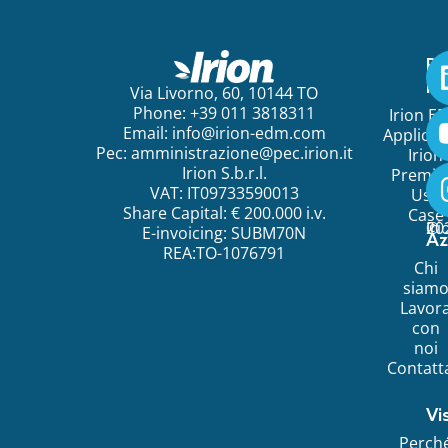
Pe
ini
Via Livorno, 60, 10144 TO
Phone: +39 011 3818311
Irion E
Email:
info@irion-edm.com
Applicat
Pec:
amministrazione@pec.irion.it
Irion
Irion S.b.r.l.
Premi
VAT: IT09733590013
Use
Share Capital: € 200.000 i.v.
Case
©
20
Ir
E-invoicing: SUBM70N
Az
REA:TO-1076791
Chi
siam
Lavor
con
noi
Contatt
Vi
Perch