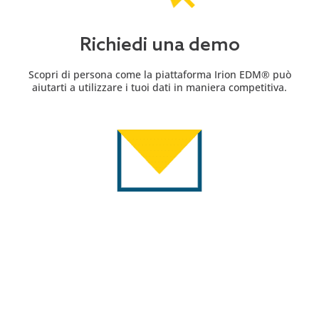
Richiedi una demo
Scopri di persona come la piattaforma Irion EDM® può
aiutarti a utilizzare i tuoi dati in maniera competitiva.
Contattaci
Esplora un mondo di opportunità e soluzioni con Irion
EDM®. Contattaci ora per trasformare la tua esperienza.