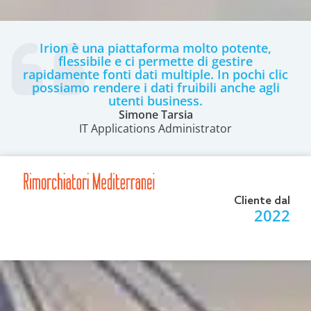
Irion è una piattaforma molto potente,
flessibile e ci permette di gestire
rapidamente fonti dati multiple. In pochi clic
possiamo rendere i dati fruibili anche agli
utenti business.
Simone Tarsia
IT Applications Administrator
Cliente dal
2022