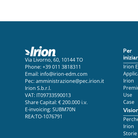
Per
inizia
Via Livorno, 60, 10144 TO
Irion
Phone: +39 011 3818311
Applic
Email:
info@irion-edm.com
Irion
Pec:
amministrazione@pec.irion.it
Prem
Irion S.b.r.l.
Use
VAT: IT09733590013
Case
Share Capital: € 200.000 i.v.
E-invoicing: SUBM70N
Visio
REA:TO-1076791
Perch
Irion
Storie