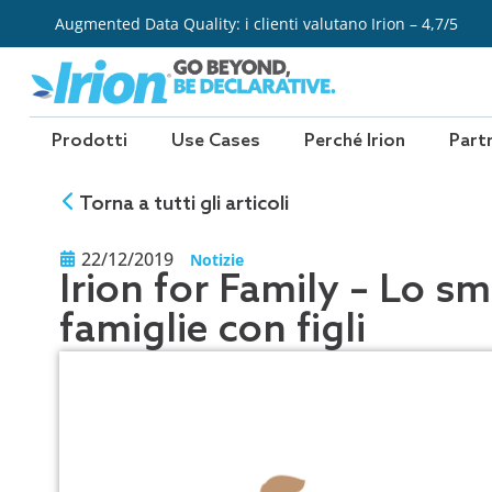
Vai
Augmented Data Quality: i clienti valutano Irion – 4,7/5
al
contenuto
Prodotti
Use Cases
Perché Irion
Part
Torna a tutti gli articoli
22/12/2019
Notizie
Irion for Family – Lo sm
famiglie con figli