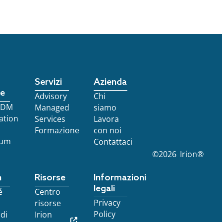
Servizi
Azienda
re
Advisory
Chi
 EDM
Managed
siamo
ation
Services
Lavora
Formazione
con noi
ium
Contattaci
©
2026
Irion®
n
Risorse
Informazioni
legali
é
Centro
Privacy
risorse
Policy
 di
Irion