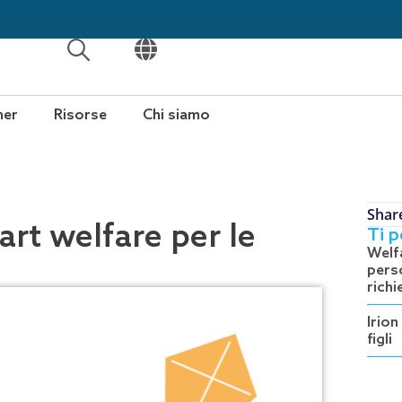
APRI
APRI
ner
Risorse
Chi siamo
Shar
art welfare per le
Ti 
Welfa
perso
richi
Irion
figli