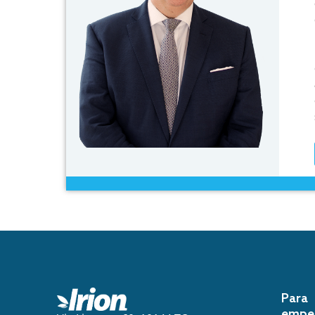
Para
empe