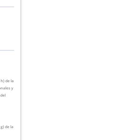
h) de la
onales y
 del
g) de la