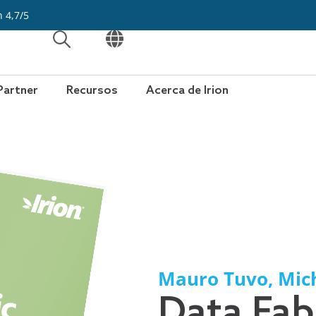
n 4,7/5
ABRIR
ABRIR
Partner
Recursos
Acerca de Irion
Mauro Tuvo
,
Mich
Data Fab