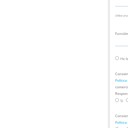
Utilice una
Funció
He l
Consient
Política
comercia
Respons
Si
Consient
Política