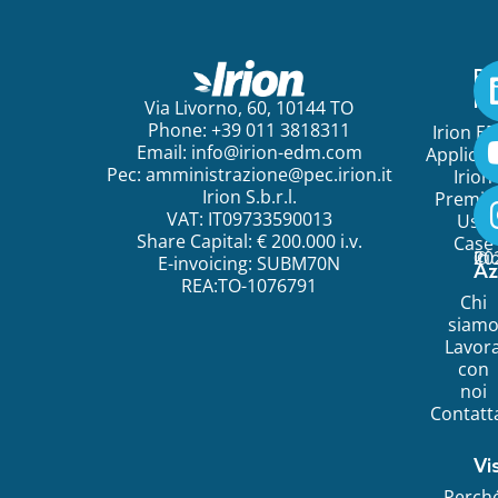
Pe
ini
Via Livorno, 60, 10144 TO
Phone: +39 011 3818311
Irion E
Email:
info@irion-edm.com
Applicat
Pec:
amministrazione@pec.irion.it
Irion
Irion S.b.r.l.
Premi
VAT: IT09733590013
Use
Share Capital: € 200.000 i.v.
Case
©
20
Ir
E-invoicing: SUBM70N
Az
REA:TO-1076791
Chi
siam
Lavor
con
noi
Contatt
Vi
Perch