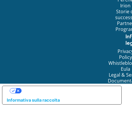
Irion
Storie 
succes
Partne
Progr
In
leg
Privac
Policy
Whistlebl
Eula
Legal & Se
Document
LE TUE PREFERENZE RELATIVE ALLA PRIVACY
Informativa sulla raccolta