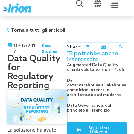
APRI
APRI
Vai
al
contenuto
Torna a tutti gli articoli
16/07/201
Case
Share:
7
Studies
Ti potrebbe anche
Data Quality
interessare
for
Augmented Data Quality: i
clienti valutano Irion – 4,7/5
Regulatory
Dal
Reporting
data warehouse al lakehouse:
come Irion integra le
architetture dati moderne
Data Governance: dal
principio all’esercizio
Seguici su
La soluzione ha avuto
Linkedin