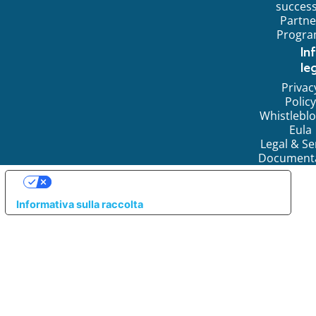
succes
Partne
Progr
In
leg
Privac
Policy
Whistlebl
Eula
Legal & Se
Document
LE TUE PREFERENZE RELATIVE ALLA PRIVACY
Informativa sulla raccolta