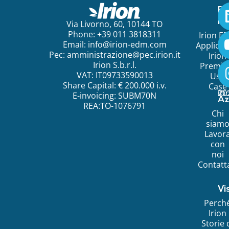
Pe
ini
Via Livorno, 60, 10144 TO
Phone: +39 011 3818311
Irion E
Email:
info@irion-edm.com
Applicat
Pec:
amministrazione@pec.irion.it
Irion
Irion S.b.r.l.
Premi
VAT: IT09733590013
Use
Share Capital: € 200.000 i.v.
Case
©
20
Ir
E-invoicing: SUBM70N
Az
REA:TO-1076791
Chi
siam
Lavor
con
noi
Contatt
Vi
Perch
Irion
Storie 