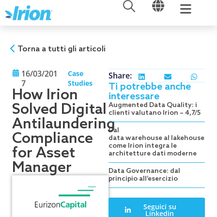
APRI
APRI
Vai
al
contenuto
Torna a tutti gli articoli
16/03/201
Case
Share:
7
Studies
Ti potrebbe anche
How Irion
interessare
Solved Digital
Augmented Data Quality: i
clienti valutano Irion – 4,7/5
Antilaundering
Dal
Compliance
data warehouse al lakehouse:
come Irion integra le
for Asset
architetture dati moderne
Manager
Data Governance: dal
principio all’esercizio
Seguici su
Linkedin