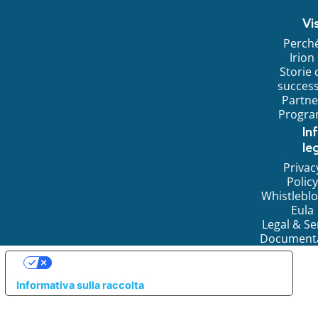
Vi
Perch
Irion
Storie 
succes
Partne
Progr
In
leg
Privac
Policy
Whistlebl
Eula
Legal & Se
Document
LE TUE PREFERENZE RELATIVE ALLA PRIVACY
Informativa sulla raccolta