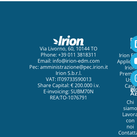
Pe
ini
Via Livorno, 60, 10144 TO
Phone: +39 011 3818311
Irion E
Email:
info@irion-edm.com
Applicat
Pec:
amministrazione@pec.irion.it
Irion
Irion S.b.r.l.
Premi
VAT: IT09733590013
Use
Share Capital: € 200.000 i.v.
Case
©
20
Ir
E-invoicing: SUBM70N
Az
REA:TO-1076791
Chi
siam
Lavor
con
noi
Contatt