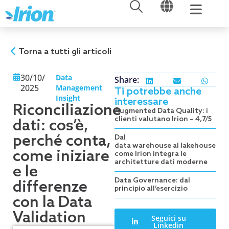
APRI
APRI
Vai
al
contenuto
Torna a tutti gli articoli
30/10/
Data
Share:
2025
Management
Ti potrebbe anche
Insight
interessare
Riconciliazione
Augmented Data Quality: i
clienti valutano Irion – 4,7/5
dati: cos’è,
perché conta,
Dal
data warehouse al lakehouse:
come iniziare
come Irion integra le
architetture dati moderne
e le
Data Governance: dal
differenze
principio all’esercizio
con la Data
Validation
Seguici su
Linkedin