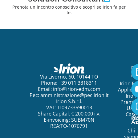
Prenota un incontro conoscitivo e scopri se Irion fa per
te.
Pe
ini
Via Livorno, 60, 10144 TO
Phone: +39 011 3818311
Irion E
Email:
info@irion-edm.com
Applicat
Pec:
amministrazione@pec.irion.it
Irion
Irion S.b.r.l.
Premi
VAT: IT09733590013
Use
Share Capital: € 200.000 i.v.
Case
©
20
Ir
E-invoicing: SUBM70N
Az
REA:TO-1076791
Chi
siam