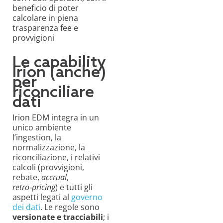
beneficio di poter
calcolare in piena
trasparenza fee e
provvigioni
Le capability
Irion (anche)
per
riconciliare
dati
Irion EDM integra in un
unico ambiente
l’ingestion, la
normalizzazione, la
riconciliazione, i relativi
calcoli (provvigioni,
rebate,
accrual
,
retro‑pricing
) e tutti gli
aspetti legati al
governo
dei dati
. Le regole sono
versionate e tracciabili
; i