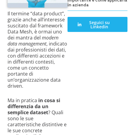
importante e come applicarla
in azienda
Il termine “data product”,
grazie anche all’interesse
Seguici su
suscitato dal framework
Linkedin
Data Mesh, è ormai uno
dei mantra del
modern
data management
, indicato
dai professionisti dei dati,
con differenti accezioni e
in differenti contesti,
come un concetto
portante di
un’organizzazione data
driven.
Ma in pratica
in cosa si
differenzia da un
semplice dataset
? Quali
sono le sue
caratteristiche distintive e
le sue concrete