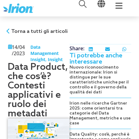
APRI
APRI
Vai
al
contenuto
Torna a tutti gli articoli
14/04
Data
Share:
/2023
Management
Ti potrebbe anche
Insight
,
Insight
interessare
Data Product,
Nuovo riconoscimento
internazionale: Irion si
che cos’è?
distingue per le sue
caratteristiche uniche per il
Contesti
controllo e il governo della
applicativi e
qualità dei dati
ruolo dei
Irion nelle ricerche Gartner
2025: come orientarsi tra
metadati
categorie del Data
Management, metriche e use
case
Data Quality: cos’è, perché è