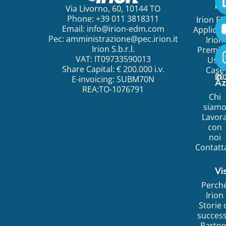
ini
Via Livorno, 60, 10144 TO
Phone: +39 011 3818311
Irion E
Email:
info@irion-edm.com
Applicat
Pec:
amministrazione@pec.irion.it
Irion
Irion S.b.r.l.
Premi
VAT: IT09733590013
Use
Share Capital: € 200.000 i.v.
Case
©
20
Ir
E-invoicing: SUBM70N
Az
REA:TO-1076791
Chi
siam
Lavor
con
noi
Contatt
Vi
Perch
Irion
Storie 
succes
Partne