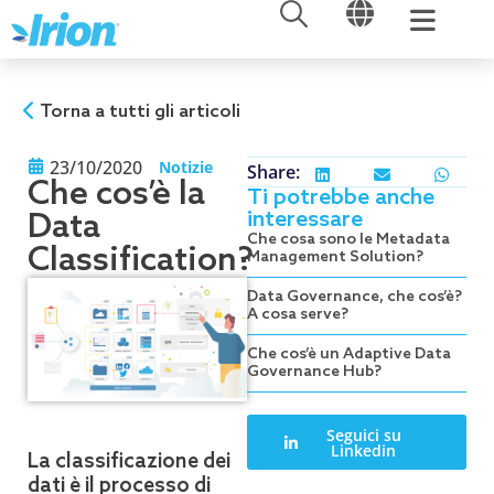
APRI
APRI
Vai
al
contenuto
Torna a tutti gli articoli
23/10/2020
Notizie
Share:
Che cos’è la
Ti potrebbe anche
interessare
Data
Che cosa sono le Metadata
Classification?
Management Solution?
Data Governance, che cos’è?
A cosa serve?
Che cos’è un Adaptive Data
Governance Hub?
Seguici su
Linkedin
La classificazione dei
dati è il processo di