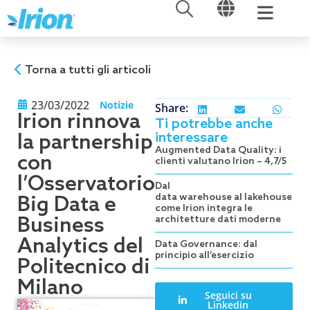
APRI
APRI
Vai
al
contenuto
Torna a tutti gli articoli
23/03/2022
Notizie
Share:
Irion rinnova
Ti potrebbe anche
interessare
la partnership
Augmented Data Quality: i
con
clienti valutano Irion – 4,7/5
l’Osservatorio
Dal
data warehouse al lakehouse:
Big Data e
come Irion integra le
Business
architetture dati moderne
Analytics del
Data Governance: dal
principio all’esercizio
Politecnico di
Milano
Seguici su
Linkedin