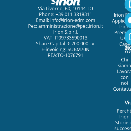
Pe
ini
Via Livorno, 60, 10144 TO
Phone: +39 011 3818311
Irion E
Email:
info@irion-edm.com
Applicat
Pec:
amministrazione@pec.irion.it
Irion
Irion S.b.r.l.
Premi
VAT: IT09733590013
Use
Share Capital: € 200.000 i.v.
Case
©
20
Ir
E-invoicing: SUBM70N
Az
REA:TO-1076791
Chi
siam
Lavor
con
noi
Contatt
Vi
Perch
Irion
Storie 
succes