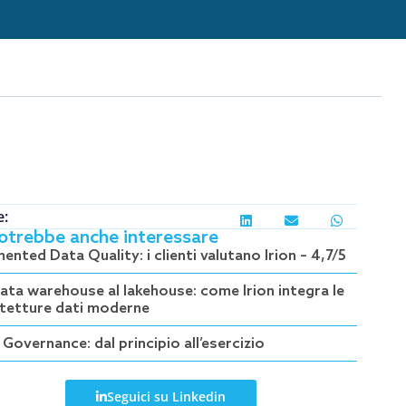
e:
potrebbe anche interessare
nted Data Quality: i clienti valutano Irion – 4,7/5
data warehouse al lakehouse: come Irion integra le
itetture dati moderne
Governance: dal principio all’esercizio
Seguici su Linkedin