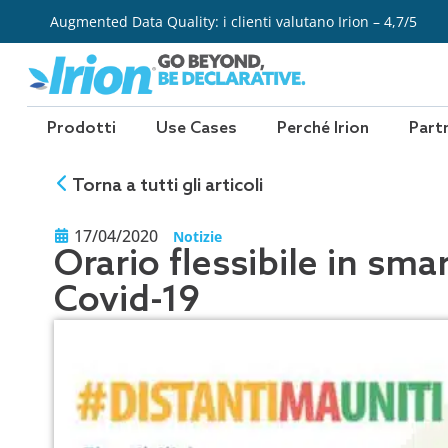
Vai
Augmented Data Quality: i clienti valutano Irion – 4,7/5
al
contenuto
Prodotti
Use Cases
Perché Irion
Part
Torna a tutti gli articoli
17/04/2020
Notizie
Orario flessibile in sma
Covid-19