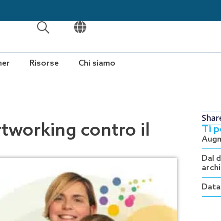
APRI
APRI
ner
Risorse
Chi siamo
Shar
rtworking contro il
Ti 
Augme
Dal 
arch
Data 