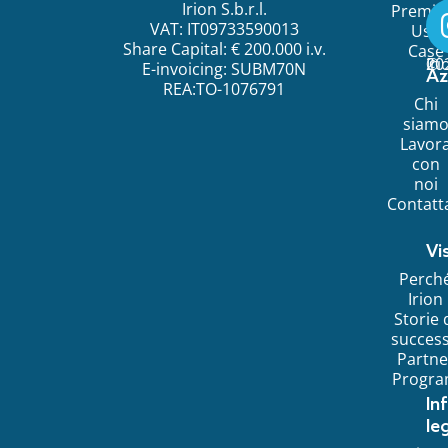
Irion S.b.r.l.
Premi
VAT: IT09733590013
Use
Share Capital: € 200.000 i.v.
Case
©
20
Ir
E-invoicing: SUBM70N
Az
REA:TO-1076791
Chi
siam
Lavor
con
noi
Contatt
Vi
Perch
Irion
Storie 
succes
Partne
Progr
In
leg