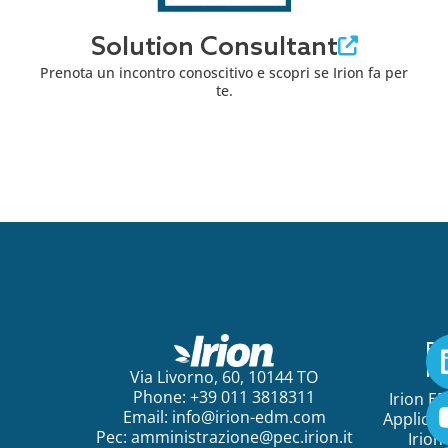
Solution Consultant
Prenota un incontro conoscitivo e scopri se Irion fa per
te.
Pe
ini
Via Livorno, 60, 10144 TO
Phone: +39 011 3818311
Irion E
Email:
info@irion-edm.com
Applicat
Pec:
amministrazione@pec.irion.it
Irion