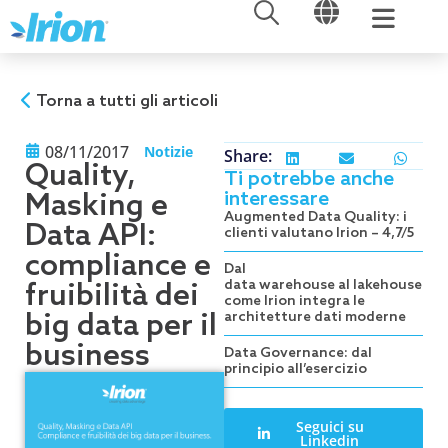
APRI
APRI
Vai
al
contenuto
Torna a tutti gli articoli
08/11/2017
Notizie
Share:
Quality,
Ti potrebbe anche
interessare
Masking e
Augmented Data Quality: i
Data API:
clienti valutano Irion – 4,7/5
compliance e
Dal
data warehouse al lakehouse:
fruibilità dei
come Irion integra le
big data per il
architetture dati moderne
business
Data Governance: dal
principio all’esercizio
Seguici su
Linkedin