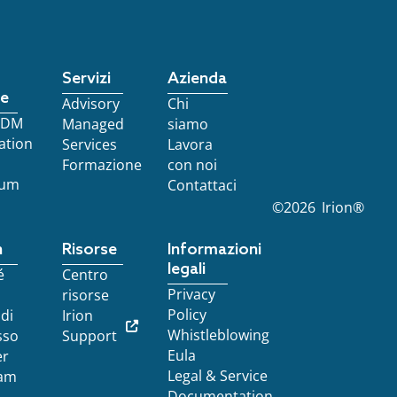
Servizi
Azienda
re
Advisory
Chi
 EDM
Managed
siamo
ation
Services
Lavora
Formazione
con noi
ium
Contattaci
©
2026
Irion®
n
Risorse
Informazioni
legali
é
Centro
Privacy
risorse
Policy
 di
Irion
Whistleblowing
sso
Support
Eula
er
Legal & Service
am
Documentation