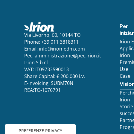
Per
inizia
Via Livorno, 60, 10144 TO
Irion
Phone: +39 011 3818311
Applic
Email:
info@irion-edm.com
Irion
Pec:
amministrazione@pec.irion.it
Prem
Irion S.b.r.l.
Use
VAT: IT09733590013
Case
Share Capital: € 200.000 i.v.
E-invoicing: SUBM70N
Visio
REA:TO-1076791
Perch
Irion
Storie
succe
Partn
Progr