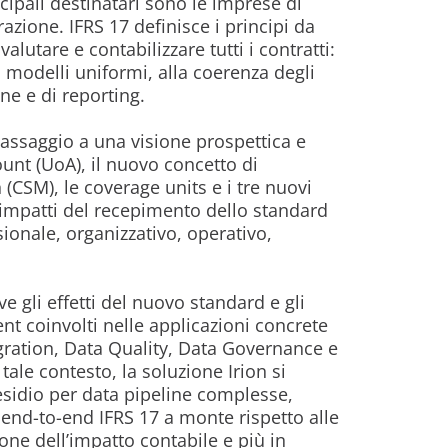
ncipali destinatari sono le imprese di
razione. IFRS 17 definisce i principi da
alutare e contabilizzare tutti i contratti:
 modelli uniformi, alla coerenza degli
ne e di reporting.
l passaggio a una visione prospettica e
ount (UoA), il nuovo concetto di
(CSM), le coverage units e i tre nuovi
mpatti del recepimento dello standard
sionale, organizzativo, operativo,
 gli effetti del nuovo standard e gli
t coinvolti nelle applicazioni concrete
gration, Data Quality, Data Governance e
le contesto, la soluzione Irion si
sidio per data pipeline complesse,
end-to-end IFRS 17 a monte rispetto alle
ione dell’impatto contabile e più in