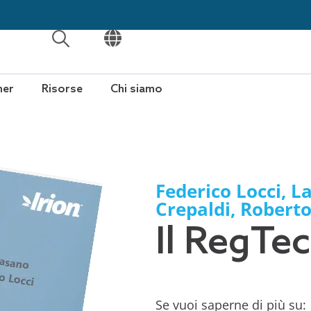
APRI
APRI
ner
Risorse
Chi siamo
Federico Locci
,
La
Crepaldi
,
Roberto
Il RegTec
Se vuoi saperne di più su: