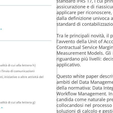
standard IFRS 17, i cui pri
assicurazione e di riassicu
applicare per riconoscere, v
dalla definizione univoca a
standard di contabilizzazio
Tra le principali novità, i
l’avvento della Unit of Acc
Contractual Service Margin 
Measurement Models. Gli i
riguardano più livelli: deci
applicativo.
lità di cui alla lettera h)
l’invio di comunicazioni
Questo white paper descrive
, iniziative o altre attività del
ambiti del Data Managemen
della normativa: Data Inte
Workflow Management. In ta
candida come naturale pre
lità di cui alla lettera g)
collocandosi nel processo 
.
soluzioni di calcolo e gest