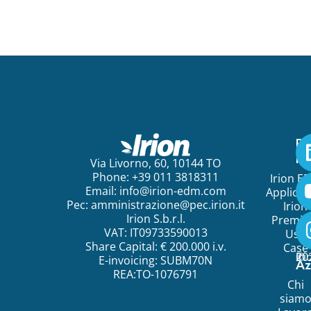
Pe
ini
Via Livorno, 60, 10144 TO
Phone: +39 011 3818311
Irion E
Email:
info@irion-edm.com
Applicat
Pec:
amministrazione@pec.irion.it
Irion
Irion S.b.r.l.
Premi
VAT: IT09733590013
Use
Share Capital: € 200.000 i.v.
Case
©
20
Ir
E-invoicing: SUBM70N
Az
REA:TO-1076791
Chi
siam