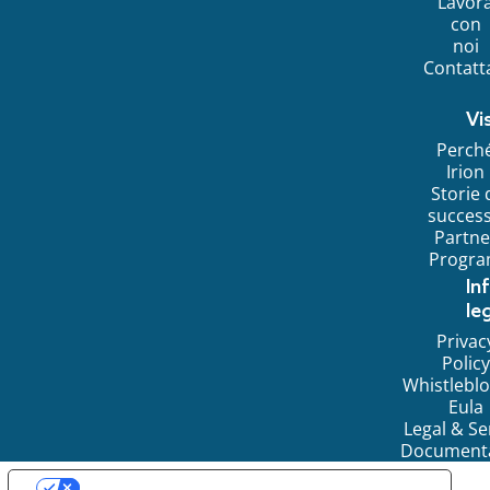
Lavor
con
noi
Contatt
Vi
Perch
Irion
Storie 
succes
Partne
Progr
In
leg
Privac
Policy
Whistlebl
Eula
Legal & Se
Document
LE TUE PREFERENZE RELATIVE ALLA PRIVACY