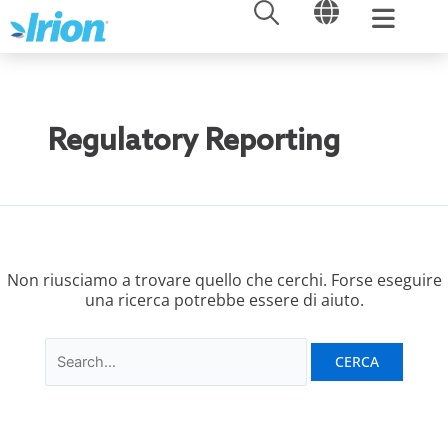
APRI
APRI
Vai
Cerca:
al
contenuto
Regulatory Reporting
Non riusciamo a trovare quello che cerchi. Forse eseguire
una ricerca potrebbe essere di aiuto.