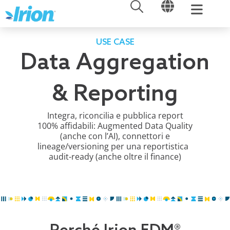
APRI
APRI
Vai
al
contenuto
USE CASE
Data Aggregation
& Reporting
Integra, riconcilia e pubblica report
100%
affidabili:
Augmented
Data Quality
(anche con l’AI)
, connettori
e
lineage
/
versioning
per una reportistica
audit-ready (anche oltre il
finance
)