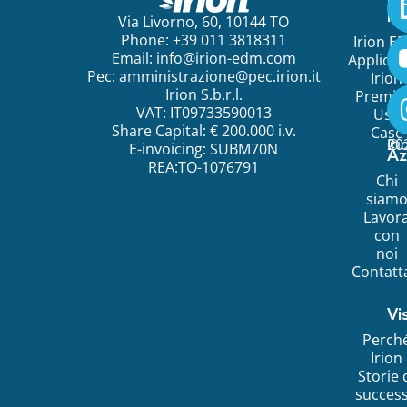
ini
Via Livorno, 60, 10144 TO
Phone: +39 011 3818311
Irion E
Email:
info@irion-edm.com
Applicat
Pec:
amministrazione@pec.irion.it
Irion
Irion S.b.r.l.
Premi
VAT: IT09733590013
Use
Share Capital: € 200.000 i.v.
Case
©
20
Ir
E-invoicing: SUBM70N
Az
REA:TO-1076791
Chi
siam
Lavor
con
noi
Contatt
Vi
Perch
Irion
Storie 
succes